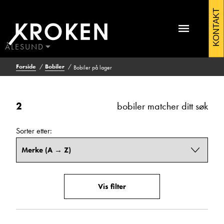
Bobiler
KONTAKT
Filtrering
Vis
på
resultat
lager
ÅLESUND
2
BODØ
Forside
Bobiler
Bobiler på lager
HAUGALAND
ÅLESUND
Kontakt Ålesund
Pris (kr)
ÅNDALSNES
2
bobiler matcher ditt søk
Fra
Til
Sorter etter:
Antall sengeplasser
Fra
Til
Vis filter
Antall seter