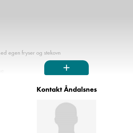
 med egen fryser og stekovn
me
Kontakt Åndalsnes
v
r en kikk, eller ta kontakt med en av våre trivelige selger