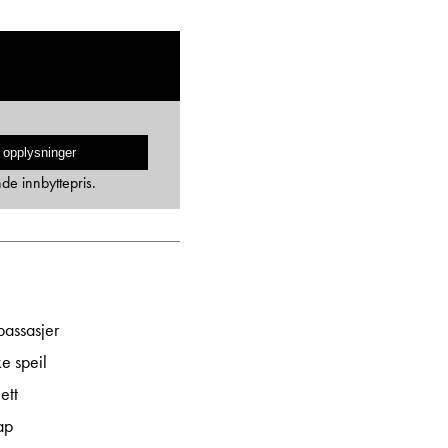
 opplysninger
nde innbyttepris.
passasjer
ke speil
ett
ap