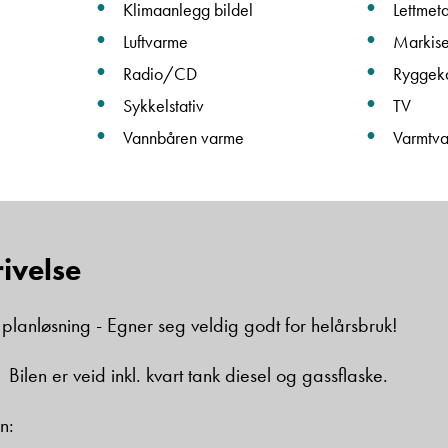
Klimaanlegg bildel
Lettmeta
Luftvarme
Markis
Beskrivelse
Radio/CD
Ryggek
Sykkelstativ
TV
Vannbåren varme
Varmtv
Denne siden er beskyttet av reCAPTCHA og Google
Personvernerklæring
og
Vilkår for bruk
er gjeldende.
ivelse
Ta kontakt
 planløsning - Egner seg veldig godt for helårsbruk!
Bilen er veid inkl. kvart tank diesel og gassflaske.
n: