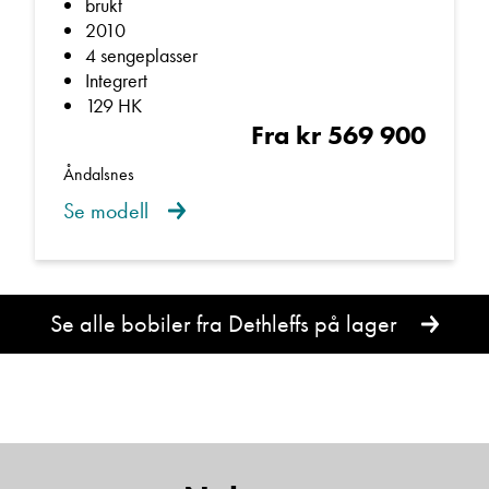
brukt
2010
4 sengeplasser
Telefon/Mobil
Integrert
129 HK
Fra kr 569 900
Spørsmål / beskjed
Åndalsnes
Se modell
Se alle bobiler fra Dethleffs på lager
Denne siden er beskyttet av reCAPTCHA og Google
Personvernerklæring
og
Vilkår for bruk
er gjeldende.
Kontakt avdeling