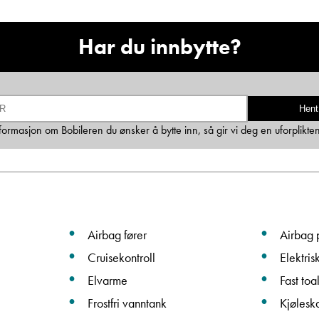
Ta kontakt
Har du innbytte?
Lurer du på noe? Spør!
Hent
informasjon om Bobileren du ønsker å bytte inn, så gir vi deg en uforplikte
Sted
Hva gjelder det?
Airbag fører
Airbag 
E-post
Cruisekontroll
Elektris
Elvarme
Fast toal
Navn
Frostfri vanntank
Kjølesk