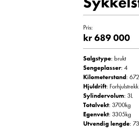
Sykkels
Vis telefon
Vis epost
Pris:
kr 689 000
Salgstype
: brukt
Sengeplasser
: 4
Kilometerstand
: 67
Hjuldrift
: Forhjulstrekk
Einar Fyllin
Sylindervolum
: 3L
Bilmekaniker
Totalvekt
: 3700kg
Egenvekt
: 3305kg
Utvendig lengde
: 7