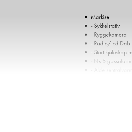
Markise
- Sykkelstativ
- Ryggekamera
- Radio/ cd Dab
- Stort kjøleskap
- Nx 5 gassalarm
- Alde sentralvar
- Kjøkkenvifte
- Tv
- Tv antenne riks t
- Lithium batteri
Kom gjerne innom oss fo