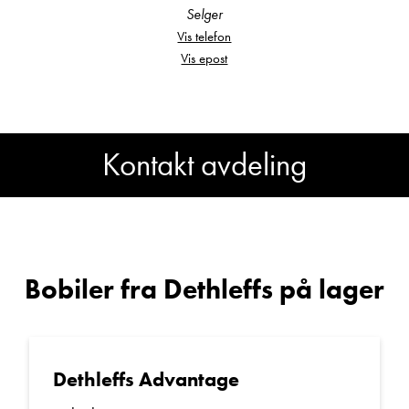
Selger
Vis telefon
Vis epost
Kontakt avdeling
Har du spørsmål om
Dethleffs Espirit I 7010?
Bobiler fra Dethleffs på lager
Sted
Dethleffs Advantage
E-post