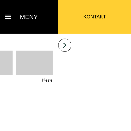
MENY
KONTAKT
Neste
Bjarne Eide
ttak Verksted / Deler