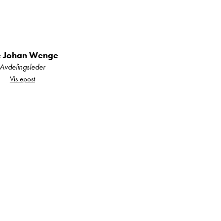
e Johan Wenge
Avdelingsleder
g på at du får den
Vis epost
tilling av både nye og
l din bobil eller
 Molde og Ålesund. På
er ønskelig ved
 vognprat, vi står klar