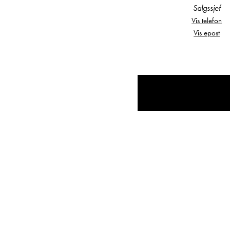
Salgssjef
til å hjelpe deg!
Vis telefon
Vis epost