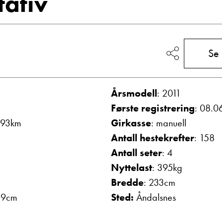
tativ
Vis telefon
Vis epost
Se
Årsmodell
: 2011
Første registrering
: 08.0
293km
Girkasse
: manuell
Antall hestekrefter
: 158
g
Frode Hoff Lund
Antall seter
: 4
Daglig leder
Nyttelast
: 395kg
Vis telefon
Bredde
: 233cm
Vis epost
39cm
Sted:
Åndalsnes