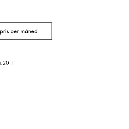
Vis telefon
Vis epost
 pris per måned
6.2011