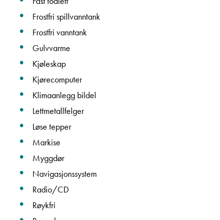
Fast toalett
Frostfri spillvanntank
Frostfri vanntank
Ta kontakt
Gulvvarme
Kjøleskap
Kjørecomputer
Lurer du på noe? Spør!
Klimaanlegg bildel
Lettmetallfelger
Sted
Løse tepper
Markise
Hva gjelder det?
Myggdør
Navigasjonssystem
Radio/CD
E-post
Røykfri