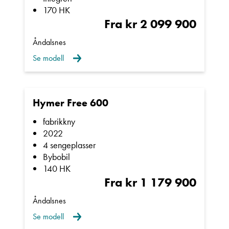
din bobil eller campingvogn.
170 HK
Kontakt avdeling
Fra kr 2 099 900
Vi ligger kun 4 timers kjøring fra Trondheim, og
Åndalsnes
ca.1 time og 20 min. fra både Molde og
Se modell
Ålesund. På Åndalsnes er det togstasjon, og vi er
behjelpelig med henting der om det er det er
ønskelig ved overlevering av bobil.
Hymer Free 600
Ta gjerne kontakt med en av våre trivelige
fabrikkny
2022
selgere for en hyggelig bobil- og/eller
4 sengeplasser
vognprat, vi står klar til å hjelpe deg!
Bybobil
140 HK
Fra kr 1 179 900
Åndalsnes
Se modell