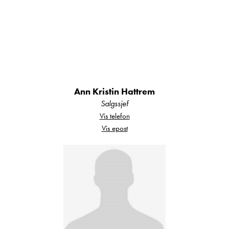
hvor man befinner seg.
Toalettrommet og dusjen er avskilt, noe som både
er praktisk og skaper en god romfølelse. Toalett
er i ett eget rom, på utsiden er det en stor servant
med speilskap. Dusjen er stor og romslig.
Ann Kristin Hattrem
På utsiden av bilen er det montert markise og
Salgssjef
ryggekamera,
Vis telefon
Vis epost
Ekstrautstyr på denne bilen utover standard er
dette:
Automatgir 9 trinns
Alufelger
Silver lakkering