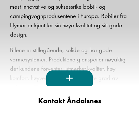
mest innovative og suksessrike bobil- og
campingvognprodusentene i Europa. Bobiler fra
Hymer er kjent for sin høye kvalitet og sitt gode
design.
Bilene er stillegående, solide og har gode
varmesystemer. Produktene gjenspeiler nøyaktig
det kundene forventer: utmerket kvalitet, høy
komfort, høyverdig utstyr og høyeste grad av
sikkerhet. Gjennom gode garantier og et
landsdekkende forhandlernett med dyktige
Kontakt Åndalsnes
fagfolk, er du sikret god service og oppfølging
etter ditt kjøp.
I denne flotte Hymer BML-I 790 finner du en stor