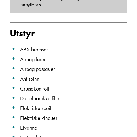
innbyttepris.
Einar Fylling
Bilmekaniker
Utstyr
ABS-bremser
Airbag fører
Airbag passasjer
Antispinn
Cruisekontroll
Dieselpartikkelfilter
Frode Hoff Lund
Elektriske speil
Daglig leder
Elektriske vinduer
Vis telefon
Vis epost
Elvarme