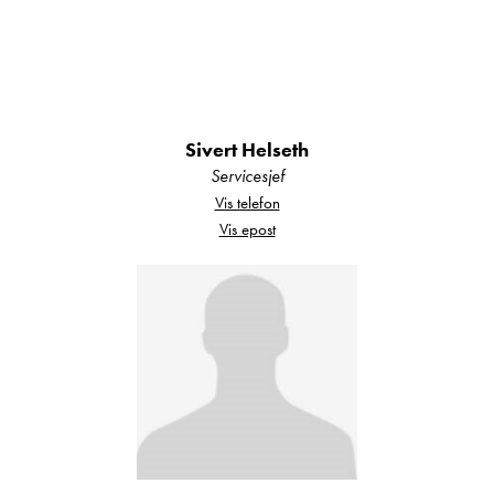
sittegruppe i et herlige farger. Med vendbare
førerstoler og ekstra sitteplass ved siden av er det
god plass rundt bordet. Den runde bordplaten
kan enkelt gjøres større ved å trekke ut en
integrert plate. I ene ryggstøtten er det montert
Sivert Helseth
en 32" led tv med innebygde høytalere og
Servicesjef
Hymer smart-multimedia system med bluetooth.
Vis telefon
Vis epost
Tv'n hever og senker man enkelt ved hjelp av
tilhørende bryter til heisen.
Ovenfor førerkabinen er det en stor senkeseng.
Denne hever og senker man enkelt manuelt.
Sengen kan godt være ferdig oppredd når den
er hevet.
Kjøkkenløsningen er både elegant og praktisk,