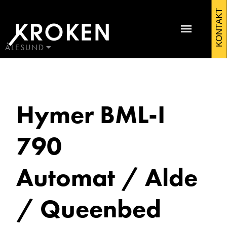
Hymer
KONTAKT
BML-
I
ÅLESUND
BODØ
790
HAUGALAND
Kontakt Ålesund
2023
ÅLESUND
Hymer BML-I
ÅNDALSNES
Bobiler
790
Automat / Alde
/ Queenbed
Martin Sunde
Salgssjef