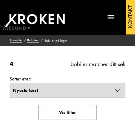
Bobiler
KONTAKT
Filtrering
Vis
på
resultat
lager
ÅLESUND
4
BODØ
Forside
Bobiler
Bobiler på lager
HAUGALAND
ÅLESUND
Kontakt Ålesund
Pris (kr)
ÅNDALSNES
4
bobiler matcher ditt søk
Fra
Til
Sorter etter:
Antall sengeplasser
Fra
Til
Vis filter
Antall seter