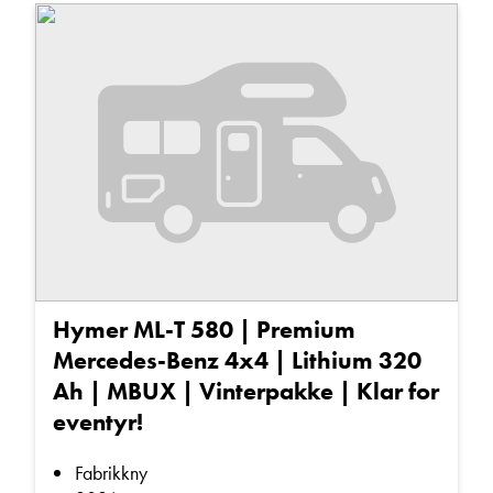
Fra
Til
Martin Sunde
Salgssjef
Vis telefon
Vis epost
Hestekrefter
Fra
Til
Salgssted
Kroken Åndalsnes (0)
Kroken Ålesund (4)
Hymer ML-T 580 | Premium
Kroken Bodø (0)
Mercedes-Benz 4x4 | Lithium 320
Kroken Haugaland (0)
Trine Dahl
Ah | MBUX | Vinterpakke | Klar for
Kundemottak Verksted / Deler
Kampanje
eventyr!
Vis telefon
Kampanje (0)
Vis epost
Fabrikkny