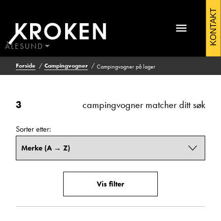
Campingvogner
KONTAKT
Filtrering
Vis
på
resultat
lager
ÅLESUND
3
BODØ
Forside
Campingvogner
Campingvogner på lager
HAUGALAND
ÅLESUND
Kontakt Ålesund
Pris (kr)
ÅNDALSNES
3
campingvogner matcher ditt søk
Fra
Til
Sorter etter:
Antall sengeplasser
Fra
Til
Vis filter
Antall seter