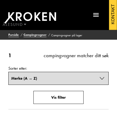
Campingvogner
KONTAKT
Filtrering
Vis
på
resultat
lager
ÅLESUND
1
BODØ
Forside
Campingvogner
Campingvogner på lager
HAUGALAND
ÅLESUND
Kontakt Ålesund
Pris (kr)
ÅNDALSNES
1
campingvogner matcher ditt søk
Fra
Til
Sorter etter:
Antall sengeplasser
Fra
Til
Vis filter
Antall seter