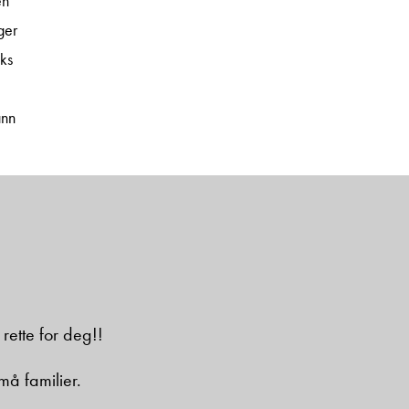
en
ger
ks
ann
 rette for deg!!
må familier.