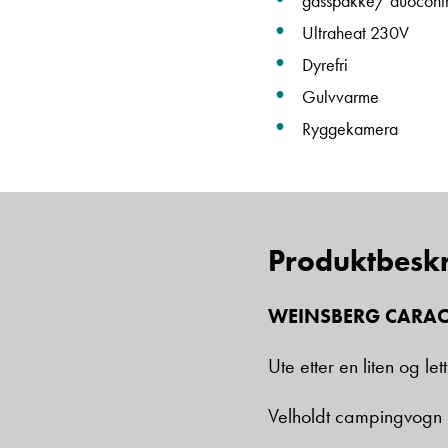
gasspakke/ duocontr
Ultraheat 230V
Dyrefri
Gulvvarme
Ryggekamera
Produktbeskr
WEINSBERG CARAON
Ute etter en liten og le
Velholdt campingvogn b