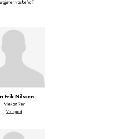
argjører vaskehall
for en standardmodell
d/Karmøy. Vi har et
LMC og Laika.
tering av utstyr som
n Erik Nilssen
Mekaniker
Vis epost