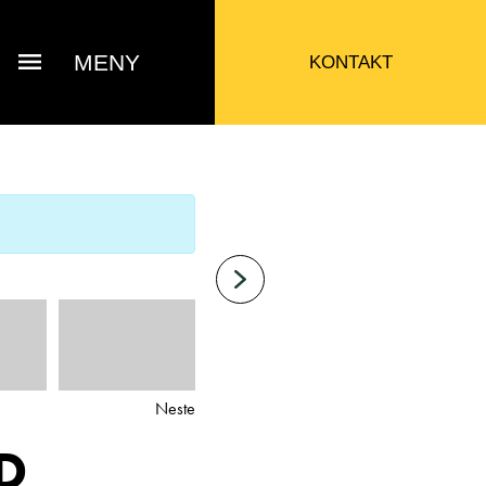
MENY
KONTAKT
Neste
D
Bjarne Eide
ttak Verksted / Deler