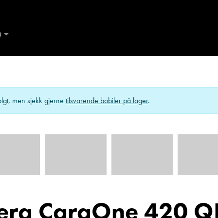
D
AND
Kontakt Ålesund
ES
lgt, men sjekk gjerne
tilsvarende bobiler på lager
.
erg CaraOne 420 Q
de
Trine Dahl
Kundemottak Verksted / Deler
Kundemo