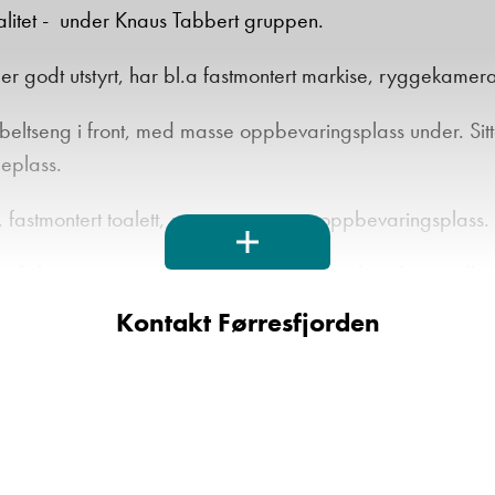
alitet - under Knaus Tabbert gruppen.
 godt utstyrt, har bl.a fastmontert markise, ryggekamer
eltseng i front, med masse oppbevaringsplass under. Sit
geplass.
fastmontert toalett, servant og masseoppbevaringsplass.
fukttest og gassertifikat! Årlig tetthetskontroll er
Kontakt Førresfjorden
 hos oss, og egenvekten er inkludert alt ekstrautst
se denne vognen opp til 1350kg.
nes: