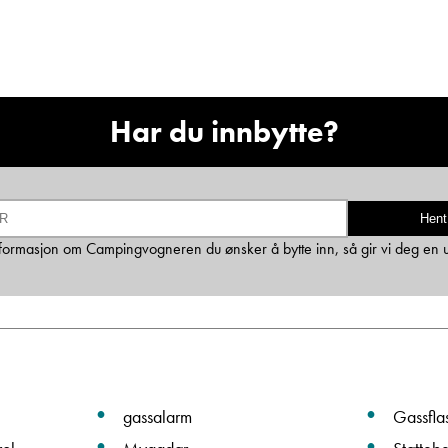
Ta kontakt
Lurer du på noe? Spør!
Har du innbytte?
Sted
Hent
 informasjon om Campingvogneren du ønsker å bytte inn, så gir vi deg en 
Hva gjelder det?
E-post
gassalarm
Gassfla
Navn