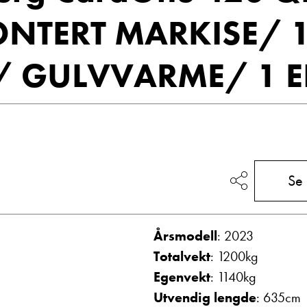
Vis telefon
NTERT MARKISE/ 1
Vis epost
/ GULVVARME/ 1 E
Se
g
Frode Hoff Lund
Daglig leder
Årsmodell
: 2023
Vis telefon
Totalvekt
: 1200kg
Vis epost
Egenvekt
: 1140kg
Utvendig lengde
: 635cm