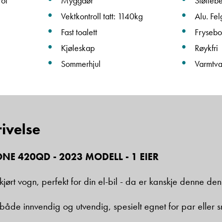
ol
Myggdør
Støtteb
Vektkontroll tatt: 1140kg
Alu. Fel
Beskrivelse
Fast toalett
Frysebo
Kjøleskap
Røykfri
Sommerhjul
Varmtv
Denne siden er beskyttet av reCAPTCHA og Google
ivelse
Personvernerklæring
og
Vilkår for bruk
er gjeldende.
Ta kontakt
E 420QD - 2023 MODELL - 1 EIER
ttkjørt vogn, perfekt for din el-bil - da er kanskje denne den
åde innvendig og utvendig, spesielt egnet for par eller s