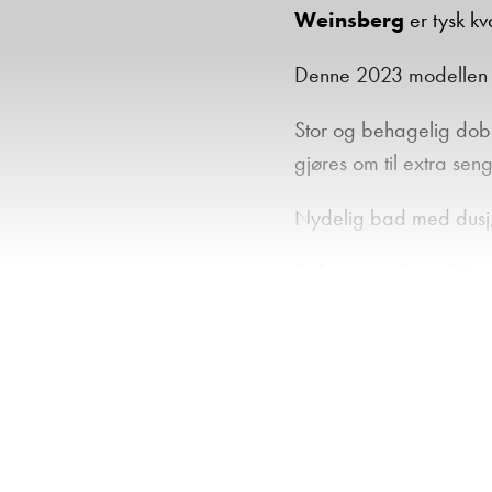
Weinsberg
er tysk kv
Denne 2023 modellen er
Stor og behagelig dobb
gjøres om til extra sen
Nydelig bad med dusj, 
Selges med godkjent 
Vektkontroll er tatt
Det er mulig å klas
Utstyr som kan nev