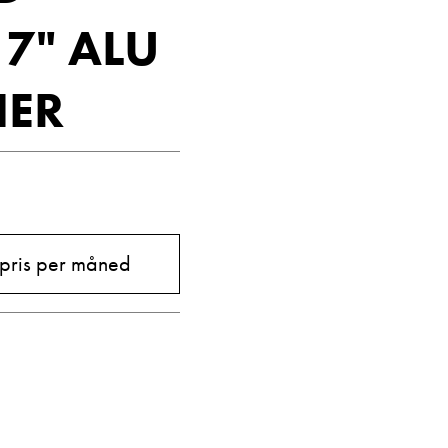
Vis telefon
7" ALU
Vis epost
IER
 pris per måned