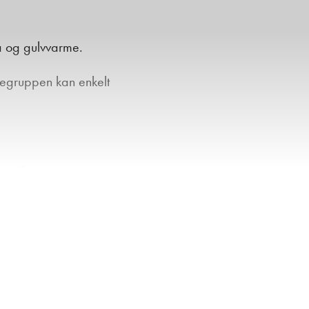
a og gulvvarme.
tegruppen kan enkelt
 utført.
yr.