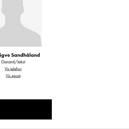
nlig Åpningstid!
 egenkapital. Alt
en.
Sigve Sandhåland
Garanti/takst
Vis telefon
Vis epost