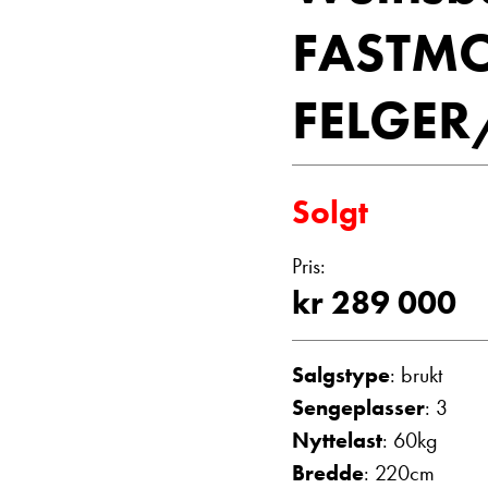
Vis telefon
FASTMO
Vis epost
FELGER
Solgt
Pris:
kr 289 000
Einar Fyllin
Bilmekaniker
Salgstype
: brukt
Sengeplasser
: 3
Nyttelast
: 60kg
Bredde
: 220cm