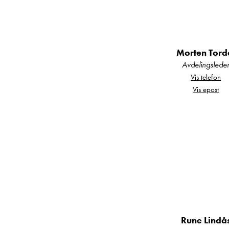
Markise Takmon
Ultraheat (opp
17" Alufelger (
Morten Tord
Gassalarm
Avdelingslede
Kjøleskap m/f
Vis telefon
Vis epost
Gassflaske
Duocontroll ga
Reservehjul
Gulvteppe
Ryggekamera
Gulvvarme
Ekstra puter for
Kom gjerne innom oss 
Rune Lindå