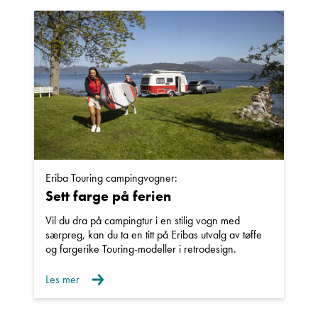
Navn
Beskrivelse
Eriba Touring campingvogner:
Sett farge på ferien
Denne siden er beskyttet av reCAPTCHA og Google
Personvernerklæring
og
Vilkår for bruk
er gjeldende.
Vil du dra på campingtur i en stilig vogn med
særpreg, kan du ta en titt på Eribas utvalg av tøffe
og fargerike Touring-modeller i retrodesign.
Ta kontakt
Les mer