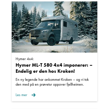
Einar Fylling
Bilmekaniker
Hymer 4x4:
Hymer ML-T 580 4x4 imponerer: –
Endelig er den hos Kroken!
En ny legende har ankommet Kroken – og vi tok
Frode Hoff Lund
den med på en prøvetur oppover fjellheimen.
Daglig leder
Les mer
Vis telefon
Vis epost