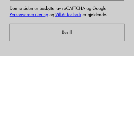
Denne siden er beskyttet av reCAPTCHA og Google
Personvernerklæring
og
Vilkår for bruk
er gjeldende.
Bestill