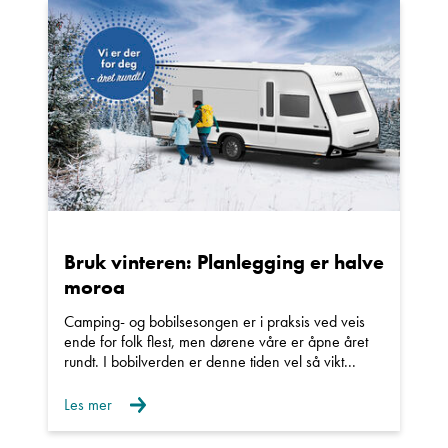
Ta kontakt
Lurer du på noe? Spør!
Sted
Bruk vinteren: Planlegging er halve
moroa
Hva gjelder det?
Camping- og bobilsesongen er i praksis ved veis
ende for folk flest, men dørene våre er åpne året
rundt. I bobilverden er denne tiden vel så vikt...
E-post
Les mer