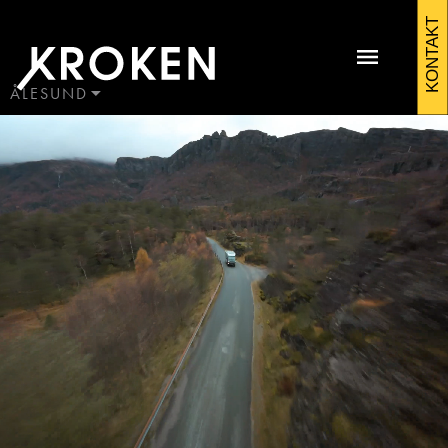
Kroken
KONTAKT
alesund
ÅLESUND
BODØ
HAUGALAND
Kontakt Ålesund
ÅLESUND
ÅNDALSNES
Martin Sunde
Salgssjef