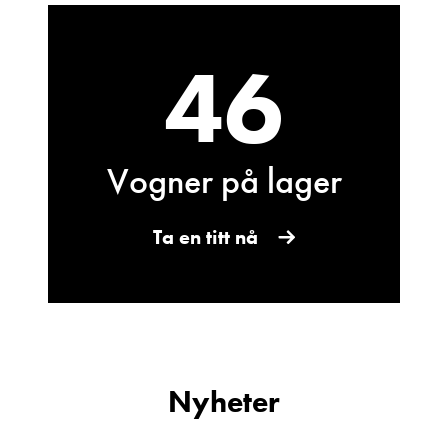
46
Vogner på lager
Bjarne Eide
Kundemottak Verksted / Deler
Vis telefon
Ta en titt nå
Vis epost
Nyheter