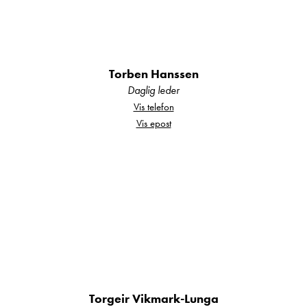
selgere.
Torben Hanssen
For mer informasjon, ta kontakt med vår
Daglig leder
selger:
Vis telefon
Vis epost
Hjalmar Fredriksen mob: 40225922
mail:
hjalmar.fredriksen@kroken.no
Kroken Bodø er en del av Kroken
Torgeir Vikmark-Lunga