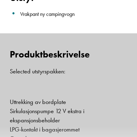
Vrakpant ny campingvogn
Einar Fylling
Bilmekaniker
Produktbeskrivelse
Selected utstyrspakken:
Uttrekking av bordplate
Frode Hoff Lund
Sirkulasjonspumpe 12 V ekstra i
Daglig leder
Vis telefon
ekspansjonsbeholder
Vis epost
LPG-kontakt i bagasjerommet