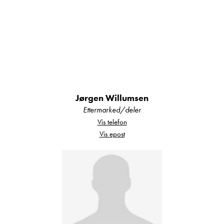
og campingvogner hos oss.
Din sikkerhet:
Alle våre bobiler og campingvogner er
fukttestet og det foreligger
Jørgen Willumsen
tilstandsrapport.
Ettermarked/deler
Vis telefon
Alle våre bobiler er EU-godkjent og skal
Vis epost
ha utført service i henhold til
serviceprogram, eller det utføres før bilen
overleveres.
Eventuell registerreim skal være byttet i
henhold til intervall, alternativt byttes den