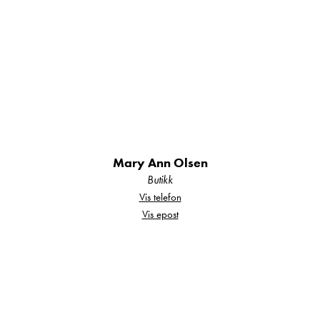
Ventilasjonsluke/eller per tralle - kun i fotenden
Ekstra utstyr denne vognen er :
Sentralstøvsuger
Mary Ann Olsen
Tv feste
Butikk
Stor vanntank
Vis telefon
Vifte i takluke.
Vis epost
Barne\køyeseng.
For mere informasjon ta kontakt med en av våre