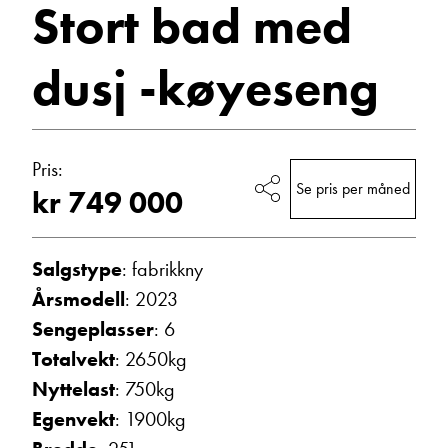
Stort bad med
med
Vis telefon
Vis epost
dusj
dusj -køyeseng
-
køyeseng
Pris:
2023
Se pris per måned
kr 749 000
Campingvogner
Salgstype
: fabrikkny
Årsmodell
: 2023
Trine Dahl
Kundemottak Verksted / Deler
Sengeplasser
: 6
Vis telefon
Totalvekt
: 2650kg
Vis epost
Nyttelast
: 750kg
Egenvekt
: 1900kg