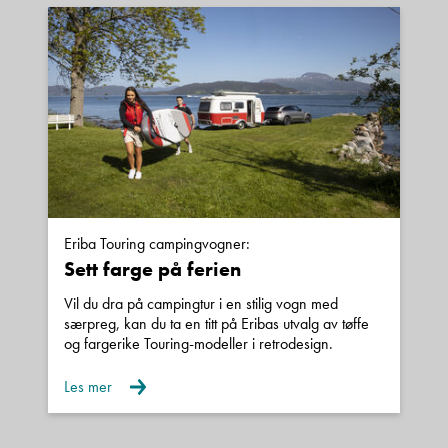
Kjøretøyets vekt vil kunne variere fra den
egenvekt som er angitt i vognkortet.
Vekten av ekstrautstyr som påmonteres eller er
påmontert av produsenten og/eller senere av
andre, vil komme i tillegg til den vekten som er
angitt som egenvekt i vognkortet.
Eriba Touring campingvogner:
Sett farge på ferien
Vi tar forbehold om feil i annonsen.
Vil du dra på campingtur i en stilig vogn med
særpreg, kan du ta en titt på Eribas utvalg av tøffe
og fargerike Touring-modeller i retrodesign.
Les mer