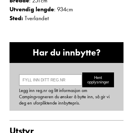
Bredde
: 251cm
Utvendig lengde
: 934cm
Sted:
Tverlandet
Har du innbytte?
Bjarne Eide
Kundemottak Verksted / Deler
Vis telefon
Vis epost
Hent
opplysninger
Legg inn reg.nr og litt informasjon om
Campingvogneren du ønsker å bytte inn, så gir vi
deg en uforpliktende innbyttepris.
Utstyr