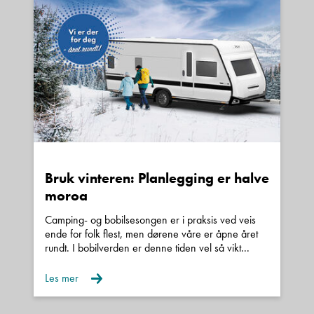
Forbehold om vekt
Denne siden er beskyttet av reCAPTCHA og Google
Personvernerklæring
og
Vilkår for bruk
er gjeldende.
Kontakt avdeling
Vi gjør oppmerksom på at den angivelse av
egenvekt og nyttelast som fremkommer i denne
annonsen er innhentet fra kjøretøyets vognkort
Bruk vinteren: Planlegging er halve
eller tilsvarende.
moroa
Camping- og bobilsesongen er i praksis ved veis
Vær oppmerksom på at den oppgitte egenvekt
ende for folk flest, men dørene våre er åpne året
derfor kun angir vekten på en minimumsutstyrt
rundt. I bobilverden er denne tiden vel så vikt...
grunnmodell med påmontert standard utstyr etter
Les mer
produsentens spesifikasjoner.