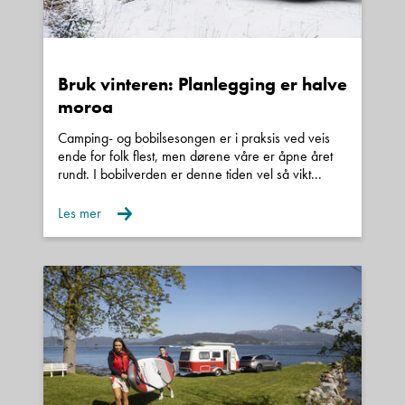
ect. Så er dette noe som ikke er garanti på og
bare følger med enheten.
Bruk vinteren: Planlegging er halve
moroa
Salgsobjektet kan ha blitt fremvist for kunder eller
Camping- og bobilsesongen er i praksis ved veis
brukt i butikkens utstilling.
ende for folk flest, men dørene våre er åpne året
rundt. I bobilverden er denne tiden vel så vikt...
Les mer
Forbehold om vekt
Vi gjør oppmerksom på at den angivelse av
egenvekt og nyttelast som fremkommer i denne
annonsen er innhentet fra kjøretøyets vognkort