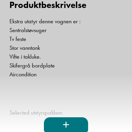
Produktbeskrivelse
Einar Fylling
Ekstra utatyr denne vognen er :
Bilmekaniker
Sentralstøvsuger
Tv feste
Stor vanntank
Vifte i takluke.
Skifergrå bordplate
Aircondition
Frode Hoff Lund
Daglig leder
Selected utstyrspakken:
Vis telefon
Vis epost