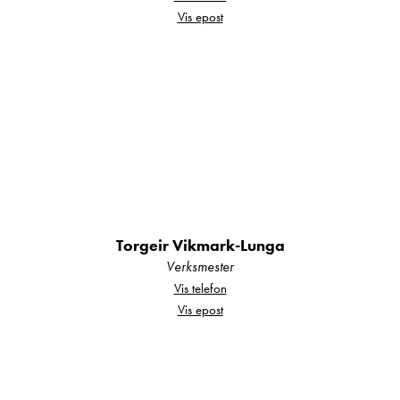
400
Vis epost
Ventilasjonsluke/eller per tralle - kun i fotenden
For mer informasjon, ta kontakt med vår
selger:
Hjalmar Fredriksen mob: 40225922
Torgeir Vikmark-Lunga
mail:
hjalmar.fredriksen@kroken.no
Verksmester
Vis telefon
Vis epost