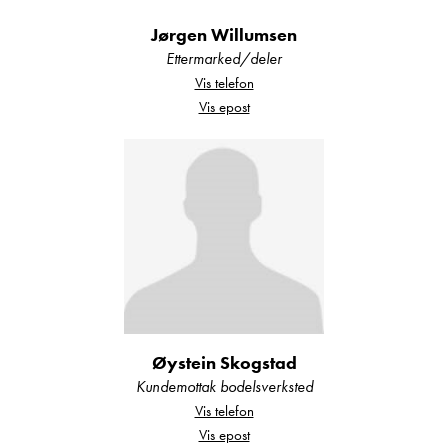
alltid et godt utvalg nye og brukte campingbiler
Jørgen Willumsen
og campingvogner hos oss.
Ettermarked/deler
Vis telefon
Vis epost
Din sikkerhet:
Alle våre bobiler og campingvogner er
fukttestet og det foreligger
tilstandsrapport.
Alle våre bobiler er EU-godkjent og skal
ha utført service i henhold til
Øystein Skogstad
serviceprogram, eller det utføres før bilen
Kundemottak bodelsverksted
overleveres.
Vis telefon
Vis epost