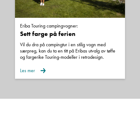
eller tilsvarende.
Vær oppmerksom på at den oppgitte egenvekt
derfor kun angir vekten på en minimumsutstyrt
Eriba Touring campingvogner:
Sett farge på ferien
grunnmodell med påmontert standard utstyr etter
produsentens spesifikasjoner.
Vil du dra på campingtur i en stilig vogn med
særpreg, kan du ta en titt på Eribas utvalg av tøffe
og fargerike Touring-modeller i retrodesign.
Kjøretøyets vekt vil kunne variere fra den
egenvekt som er angitt i vognkortet.
Les mer
Vekten av ekstrautstyr som påmonteres eller er
påmontert av produsenten og/eller senere av
andre, vil komme i tillegg til den vekten som er
angitt som egenvekt i vognkortet.