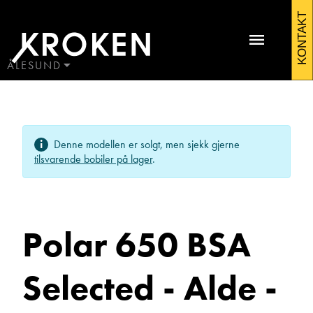
Polar
KONTAKT
650
BSA
ÅLESUND
BODØ
Selected
HAUGALAND
Kontakt Ålesund
-
ÅLESUND
Denne modellen er solgt, men sjekk gjerne
ÅNDALSNES
Alde
tilsvarende bobiler på lager
.
-
Aircondition
Polar 650 BSA
2023
Campingvogner
Selected - Alde -
Martin Sunde
Salgssjef