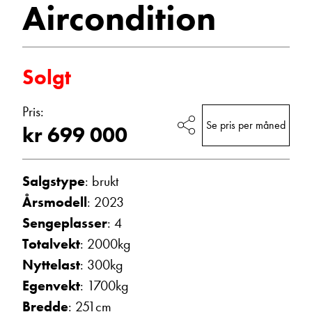
Aircondition
Vis telefon
Vis epost
Solgt
Pris:
Se pris per måned
kr 699 000
Salgstype
: brukt
Årsmodell
: 2023
Trine Dahl
Sengeplasser
: 4
Kundemottak Verksted / Deler
Totalvekt
: 2000kg
Vis telefon
Vis epost
Nyttelast
: 300kg
Egenvekt
: 1700kg
Bredde
: 251cm