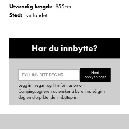
Utvendig lengde
: 855cm
Sted:
Tverlandet
Har du innbytte?
Bjarne Eide
Kundemottak Verksted / Deler
Vis telefon
Vis epost
Hent
opplysninger
Legg inn reg.nr og litt informasjon om
Campingvogneren du ønsker å bytte inn, så gir vi
deg en uforpliktende innbyttepris.