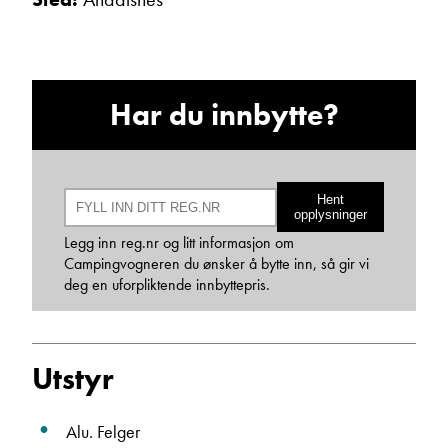
Har du innbytte?
Bjarne Eide
Hent
Kundemottak Verksted / Deler
opplysninger
Vis telefon
Legg inn reg.nr og litt informasjon om
Vis epost
Campingvogneren du ønsker å bytte inn, så gir vi
deg en uforpliktende innbyttepris.
Utstyr
Alu. Felger