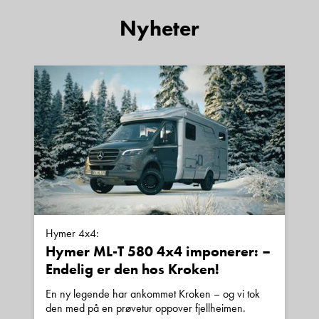
Har du spørsmål om LMC
Nyheter
Style Lift 430 Smart
familievogn med køye og
senkeseng!?
Sted
E-post
Hymer 4x4:
Telefon/Mobil
Hymer ML-T 580 4x4 imponerer: –
Endelig er den hos Kroken!
En ny legende har ankommet Kroken – og vi tok
Spørsmål / beskjed
den med på en prøvetur oppover fjellheimen.