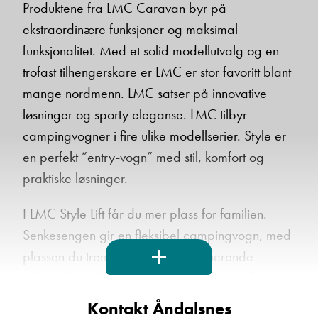
Produktene fra LMC Caravan byr på
ekstraordinære funksjoner og maksimal
funksjonalitet. Med et solid modellutvalg og en
Ta kontakt
trofast tilhengerskare er LMC er stor favoritt blant
mange nordmenn. LMC satser på innovative
løsninger og sporty eleganse. LMC tilbyr
Lurer du på noe? Spør!
campingvogner i fire ulike modellserier. Style er
en perfekt ”entry-vogn” med stil, komfort og
Sted
praktiske løsninger.
I LMC Style Lift får du mer plass for familien.
Hva gjelder det?
Senkesengen gir en fleksibel campingvogn, med
plassen du trenger. Med en imponerende
ståhøyde på 2,08 m i stue, gir det en god
E-post
romfølelse om dagen, og til kvelden kan vognen
Kontakt Åndalsnes