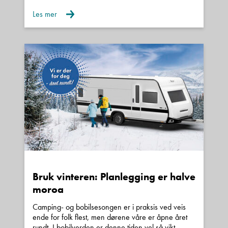
Les mer
Denne siden er beskyttet av reCAPTCHA og Google
Personvernerklæring
og
Vilkår for bruk
er gjeldende.
Kontakt avdeling
Bruk vinteren: Planlegging er halve
moroa
Camping- og bobilsesongen er i praksis ved veis
ende for folk flest, men dørene våre er åpne året
rundt. I bobilverden er denne tiden vel så vikt...