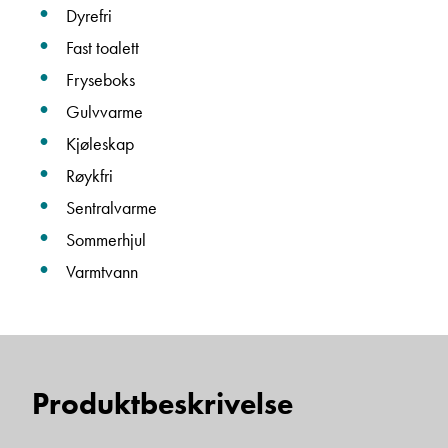
Dyrefri
Fast toalett
Einar Fylling
Fryseboks
Bilmekaniker
Gulvvarme
Kjøleskap
Røykfri
Sentralvarme
Sommerhjul
Varmtvann
Frode Hoff Lund
Daglig leder
Vis telefon
Produktbeskrivelse
Vis epost