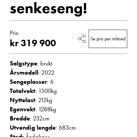
senkeseng!
Campingvogner
Vis telefon
Vis epost
Pris:
Se pris per måned
kr 319 900
Salgstype
: brukt
Årsmodell
: 2022
Sengeplasser
: 6
Totalvekt
: 1500kg
Trine Dahl
Nyttelast
: 212kg
Kundemottak Verksted / Deler
Vis telefon
Egenvekt
: 1288kg
Vis epost
Bredde
: 232cm
Utvendig lengde
: 683cm
Sted:
Åndalsnes