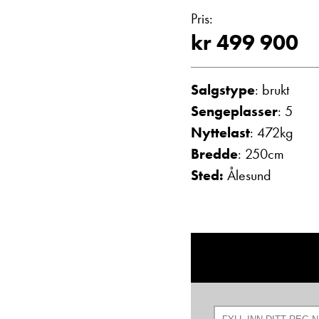
2022
Vis telefon
Pris:
Vis epost
kr 499 900
Campingvogner
Salgstype
: brukt
Sengeplasser
: 5
Nyttelast
: 472kg
Bredde
: 250cm
Sted:
Ålesund
Einar Fyllin
Bilmekaniker