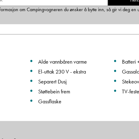
Hent
Ta kontakt
 informasjon om Campingvogneren du ønsker å bytte inn, så gir vi deg en 
Lurer du på noe? Spør!
Sted
Alde vannbåren varme
Batteri 
El-uttak 230 V - ekstra
Gassal
Separert Dusj
Stekeo
Hva gjelder det?
Støttebein frem
TV-fest
Gassflaske
E-post
Navn