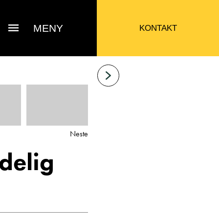
MENY
KONTAKT
Neste
delig
Bjarne Eide
ttak Verksted / Deler