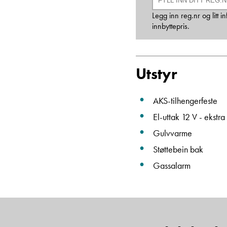
Legg inn reg.nr og litt
innbyttepris.
Utstyr
AKS-tilhengerfeste
El-uttak 12 V - ekstra
Gulvvarme
Støttebein bak
Gassalarm