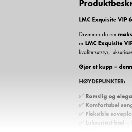
Produktbeskr
LMC Exquisite VIP 6
Drømmer du om
maks
er
LMC Exquisite VI
kvalitetsutstyr, luksuriø
Gjør et kupp – den
HØYDEPUNKTER:
✅
Romslig og elegan
✅
Komfortabel sen
✅
Fleksible sovepla
✅
Luksuriøst bad
– E
✅
Velutstyrt kjøkke