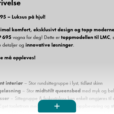
ivelse
Beskrivelse
95 – Luksus på hjul!
imal komfort, eksklusivt design og topp moderne
P 695
vogna for deg! Dette er
toppmodellen til LMC
,
se detaljer og
innovative løsninger
.
ne må oppleves!
Denne siden er beskyttet av reCAPTCHA og Google
Personvernerklæring
og
Vilkår for bruk
er gjeldende.
Ta kontakt
t interiør
– Stor rundsittegruppe i lyst, tidløst skinn
geløsning
– Stor
midtstilt queensbed
med myk og beh
sser
– Sittegruppe & frokostplass kan enkelt omgjøres til 
get toalettrom med wc, servant, speil, oppbevaring og
s
n
–
140L kjøleskap
, dyp vask,
tre gassbluss + elekt