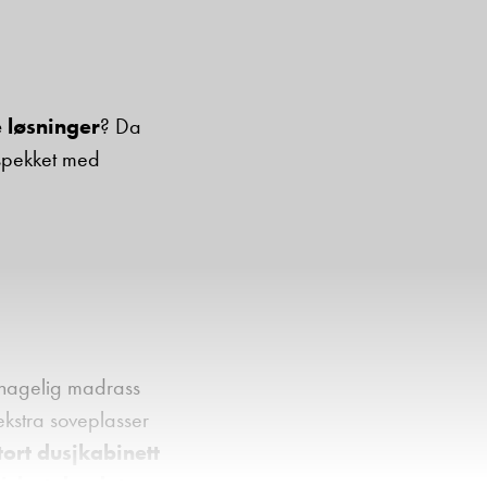
 løsninger
? Da
 spekket med
agelig madrass
ekstra soveplasser
tort dusjkabinett
risk stekeplate
, store