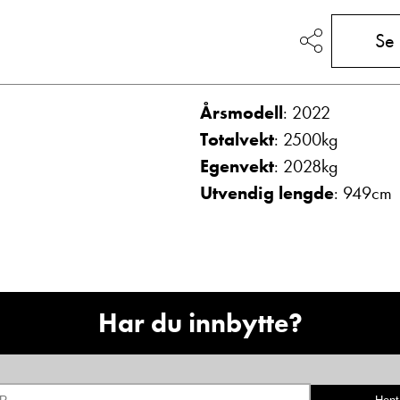
Vis telefon
Se
Vis epost
Årsmodell
: 2022
Totalvekt
: 2500kg
Egenvekt
: 2028kg
Utvendig lengde
: 949cm
g
Frode Hoff Lund
Daglig leder
Vis telefon
Har du innbytte?
Vis epost