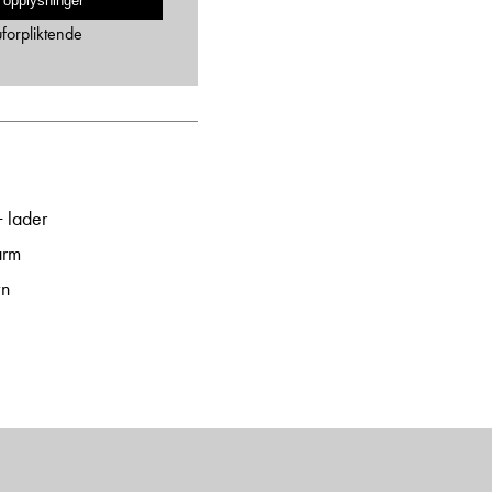
 opplysninger
uforpliktende
+ lader
arm
vn
e