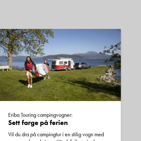
rhandlere.
, Østfold,
nkter i hele landet,
eparasjon innen caravan
odelen!
Eriba Touring campingvogner:
Sett farge på ferien
 Kristiansand,
Vil du dra på campingtur i en stilig vogn med
på flyplassen. Har du