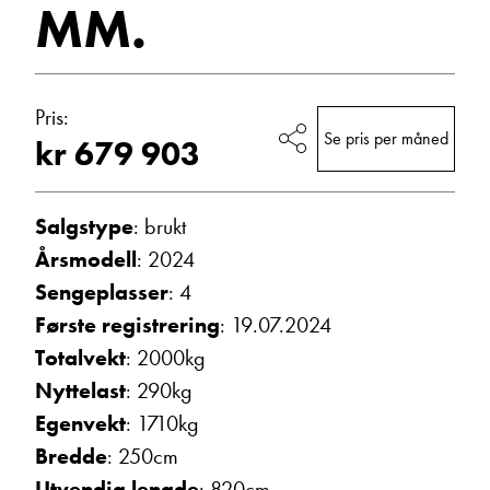
MM.
Vis telefon
Vis epost
Pris:
Se pris per måned
kr 679 903
Salgstype
: brukt
Årsmodell
: 2024
Sengeplasser
: 4
Første registrering
: 19.07.2024
Trine Dahl
Totalvekt
: 2000kg
Kundemottak Verksted / Deler
Vis telefon
Nyttelast
: 290kg
Vis epost
Egenvekt
: 1710kg
Bredde
: 250cm
Utvendig lengde
: 820cm