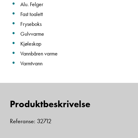
Alu. Felger
Fast toalett
Einar Fylling
Fryseboks
Bilmekaniker
Gulvvarme
Kjøleskap
Vannbåren varme
Varmtvann
Produktbeskrivelse
Frode Hoff Lund
Daglig leder
Vis telefon
Referanse: 32712
Vis epost