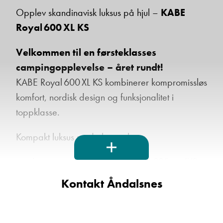
Opplev skandinavisk luksus på hjul –
KABE
Royal 600 XL KS
Ta kontakt
Velkommen til en førsteklasses
campingopplevelse – året rundt!
KABE Royal 600 XL KS kombinerer kompromissløs
Lurer du på noe? Spør!
komfort, nordisk design og funksjonalitet i
toppklasse.
Sted
Kompakt luksus med ekstra plass
Hva gjelder det?
Med en innvendig bredde på hele 235 cm (KS-
versjon) og en boareal på
14,1 m²
, gir denne
Kontakt Åndalsnes
modellen mer rom og luft enn den mindre 560 XL
E-post
– uten å gå på kompromiss med kvalitet. Stort
bad med romslig dusjkabinett, ladeplate ved