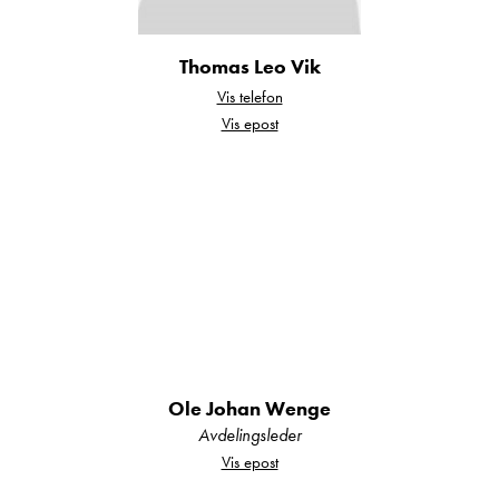
Ventilasjonssystem
for stabilt og
Thomas Leo Vik
behagelig inneklima.
Vis telefon
Vis epost
Vinterisolerte
vegger, tak og gulv – klar
for både vinter- og sommerbruk.
Kjøkken & oppholdsrom i særklasse
Ole Johan Wenge
Avdelingsleder
Elegant kjøkkeninnredning med mye
Vis epost
oppbevaring,
4‑bluss gasskomfyr,