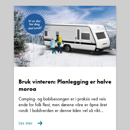
Denne siden er beskyttet av reCAPTCHA og Google
Personvernerklæring
og
Vilkår for bruk
er gjeldende.
Kontakt avdeling
Bruk vinteren: Planlegging er halve
moroa
Camping- og bobilsesongen er i praksis ved veis
ende for folk flest, men dørene våre er åpne året
rundt. I bobilverden er denne tiden vel så vikt...
Les mer