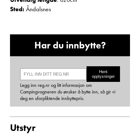
Sted:
Åndalsnes
Har du innbytte?
Bjarne Eide
Kundemottak Verksted / Deler
Vis telefon
Hent
opplysninger
Vis epost
Legg inn reg.nr og litt informasjon om
Campingvogneren du ønsker å bytte inn, så gir vi
deg en uforpliktende innbyttepris.
Utstyr