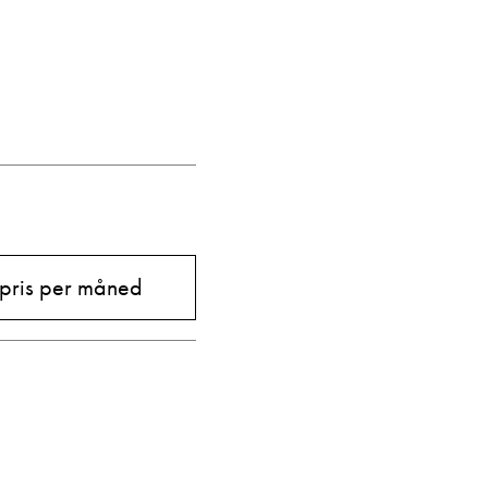
Vis telefon
Vis epost
 pris per måned