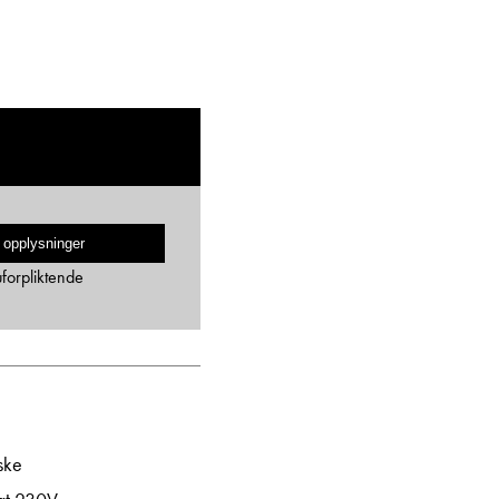
 opplysninger
uforpliktende
ske