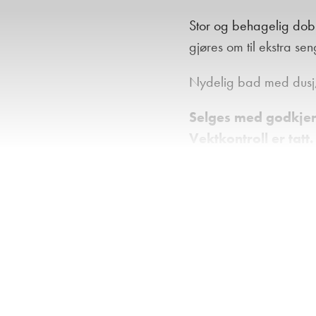
Stor og behagelig dobb
gjøres om til ekstra se
Nydelig bad med dusj, 
Selges med godkjent 
Vektkontroll er tatt.
Utstyr som kan nev
Ultraheat (opp
Gassalarm
Kjøleskuff m/f
Gassflaske
Gråvannstank