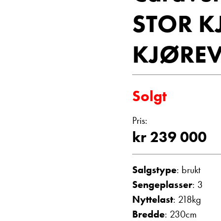
Vis telefon
STOR K
Vis epost
KJØREV
Solgt
Pris:
kr 239 000
Einar Fyllin
Bilmekaniker
Salgstype
: brukt
Sengeplasser
: 3
Nyttelast
: 218kg
Bredde
: 230cm