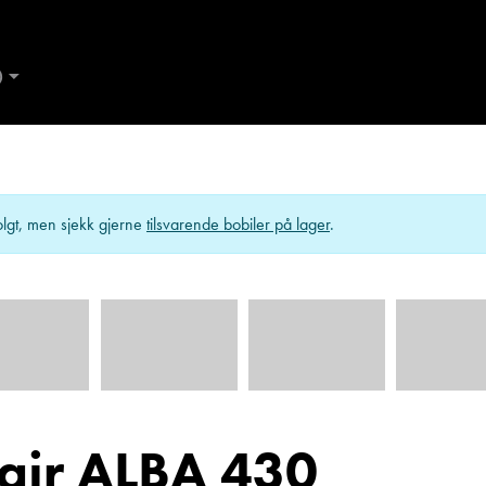
D
AND
Kontakt Ålesund
ES
lgt, men sjekk gjerne
tilsvarende bobiler på lager
.
air ALBA 430
de
Trine Dahl
Kundemottak Verksted / Deler
Kundemo