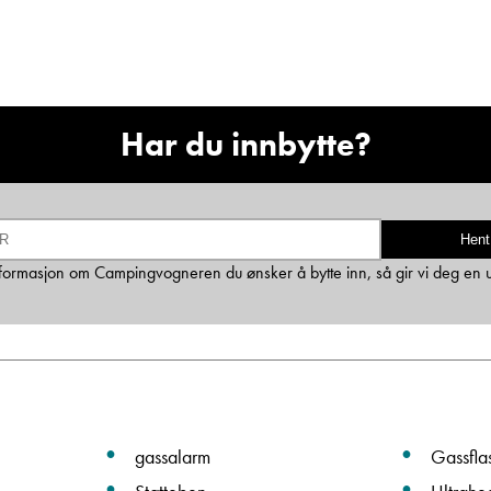
Ta kontakt
Lurer du på noe? Spør!
Har du innbytte?
Sted
Hent
 informasjon om Campingvogneren du ønsker å bytte inn, så gir vi deg en 
Hva gjelder det?
E-post
gassalarm
Gassfla
Navn