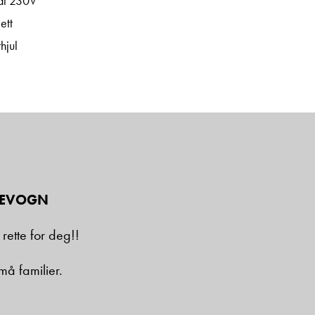
at 230V
ett
hjul
ØREVOGN
 rette for deg!!
må familier.