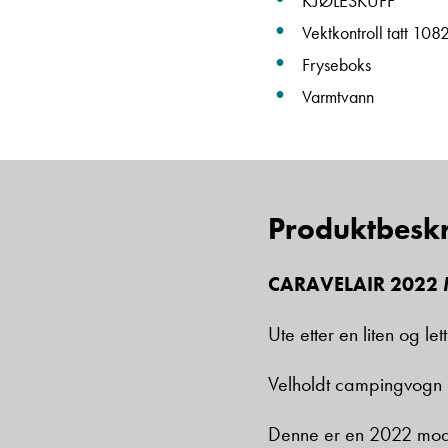
KJØLESKUFF
Vektkontroll tatt 108
Fryseboks
Varmtvann
Produktbeskr
CARAVELAIR 2022 
Ute etter en liten og le
Velholdt campingvogn b
Denne er en 2022 modell