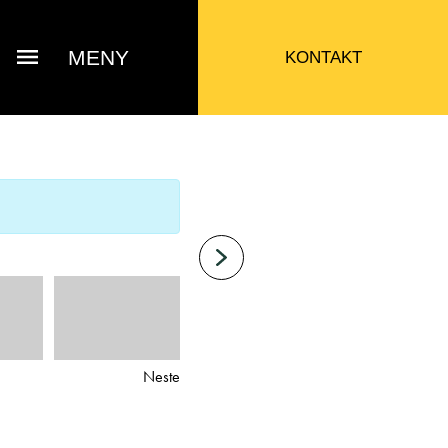
MENY
KONTAKT
Neste
Bjarne Eide
ttak Verksted / Deler