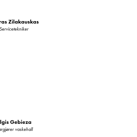
ras Zilakauskas
Servicetekniker
for en standardmodell
d/Karmøy. Vi har et
LMC og Laika.
lgis Gebieza
argjører vaskehall