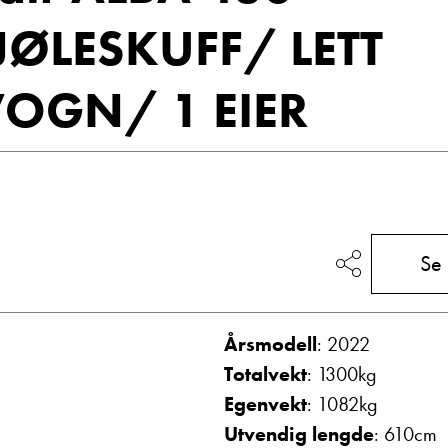
Vis telefon
JØLESKUFF/ LETT
Vis epost
OGN/ 1 EIER
Se
g
Frode Hoff Lund
Daglig leder
Årsmodell
: 2022
Vis telefon
Totalvekt
: 1300kg
Vis epost
Egenvekt
: 1082kg
Utvendig lengde
: 610cm