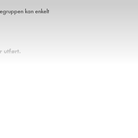
tegruppen kan enkelt
 utført.