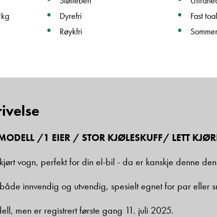
Støtteben
Ultrahe
2kg
Dyrefri
Fast toal
Beskrivelse
Røykfri
Sommer
ivelse
Denne siden er beskyttet av reCAPTCHA og Google
Personvernerklæring
og
Vilkår for bruk
er gjeldende.
MODELL /1 EIER / STOR KJØLESKUFF/ LETT KJ
Ta kontakt
ttkjørt vogn, perfekt for din el-bil - da er kanskje denne den
åde innvendig og utvendig, spesielt egnet for par eller s
, men er registrert første gang 11. juli 2025.