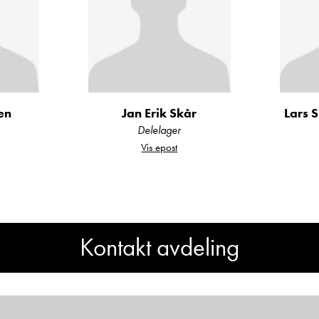
Haugaland for å finne drømmebobilen din!
en
Jan Erik Skår
Lars 
Delelager
Vis epost
Kontakt avdeling
Har du spørsmål om