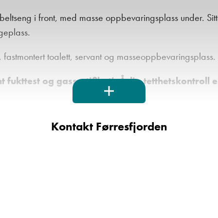
eltseng i front, med masse oppbevaringsplass under. Sit
ngeplass.
fastmontert toalett, servant og masseoppbevaringsplass.
fukttest og gassertifikat! Årlig tetthetskontroll er
nes:
Kontakt Førresfjorden
varming på strøm)
rys