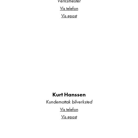
Verksmester
hekkavslutningen er et garantert blikkfang
Vis telefon
Vis epost
overalt.
I denne flotte Premio Life 425 TS finner du en
romslig dobbeltseng foran i vognen.
Madrassene er myke og behagelige.
Kurt Hanssen
Kundemottak bilverksted
Vis telefon
Det er rikelig med lasteplass under sengen.
Vis epost