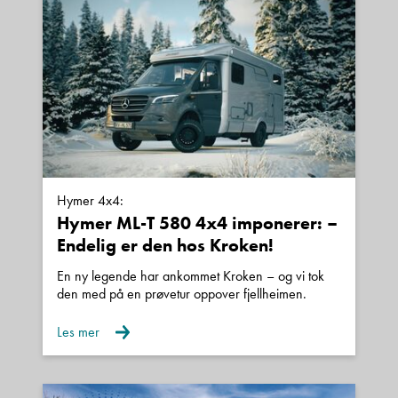
Alle Bürstner vogner leveres med 10 års
Sted
tetthetsgaranti.
E-post
For mer informasjon, ta kontakt med vår
Telefon/Mobil
selger:
Hymer 4x4:
Hymer ML-T 580 4x4 imponerer: –
Endelig er den hos Kroken!
Spørsmål / beskjed
Hjalmar Fredriksen mob: 40225922
En ny legende har ankommet Kroken – og vi tok
den med på en prøvetur oppover fjellheimen.
mail:
hjalmar.fredriksen@kroken.no
Les mer