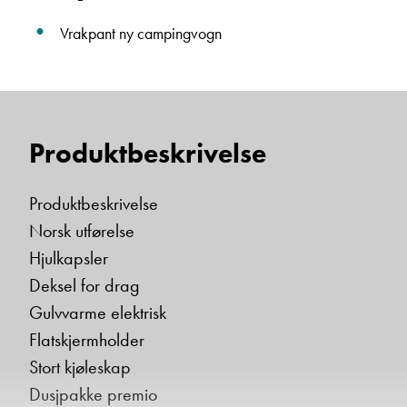
Vrakpant ny campingvogn
Einar Fylling
Bilmekaniker
Produktbeskrivelse
Produktbeskrivelse
Norsk utførelse
Hjulkapsler
Deksel for drag
Frode Hoff Lund
Gulvvarme elektrisk
Daglig leder
Flatskjermholder
Vis telefon
Stort kjøleskap
Vis epost
Dusjpakke premio