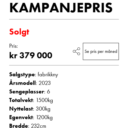
KAMPANJEPRIS
Vis telefon
Vis epost
Solgt
Pris:
Se pris per måned
kr 379 000
Salgstype
: fabrikkny
Årsmodell
: 2023
Trine Dahl
Sengeplasser
: 6
Kundemottak Verksted / Deler
Totalvekt
: 1500kg
Vis telefon
Vis epost
Nyttelast
: 300kg
Egenvekt
: 1200kg
Bredde
: 232cm