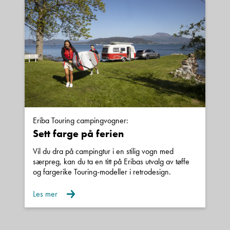
Hymer, Bürstner, Carado og Polar, og du finner
alltid et godt utvalg nye og brukte campingbiler
og campingvogner hos oss.
Din sikkerhet:
Eriba Touring campingvogner:
Alle våre bobiler og campingvogner er
Sett farge på ferien
fukttestet og det foreligger
Vil du dra på campingtur i en stilig vogn med
tilstandsrapport.
særpreg, kan du ta en titt på Eribas utvalg av tøffe
og fargerike Touring-modeller i retrodesign.
Alle våre bobiler er EU-godkjent og skal
Les mer
ha utført service i henhold til
serviceprogram, eller det utføres før bilen
overleveres.