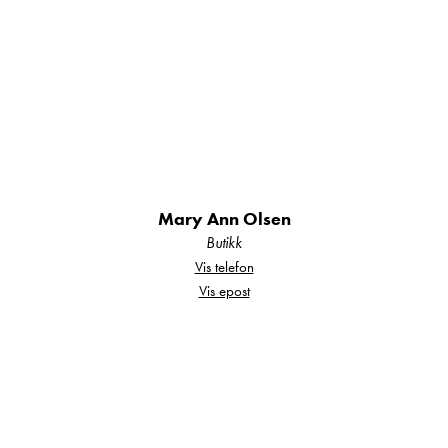
Velger du en campingvogn fra Bürstner vil du
alltid finne et harmonisk interiør. Produsentens
arkitekter, designere og ingeniører jobber tett
sammen for at romfølelse, møblering og
funksjonalitet skal være perfekt tilpasset
Mary Ann Olsen
hverandre.
Butikk
Vis telefon
Vis epost
Premio Life utmerker seg med flere attributter:
Letthet, kompakthet og enkel å manøvrere – alt
dette til et ytterst attraktivt pris-ytelses-forhold.