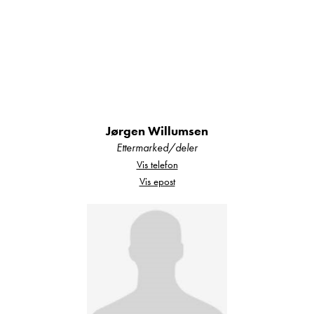
Kjøkkenløsningen er både elegant og praktisk,
med dype overskap og skuffer. Koketoppen har
tre gassbluss og vasken er dyp og fin.
Jørgen Willumsen
Ettermarked/deler
Vis telefon
I kjøleskapet er det bare å fylle opp med det du
Vis epost
måtte ønske av mat- og drikkevarer.
På baderommet er det alt du trenger; her er det
toalett, servant, speil, oppbevaring og