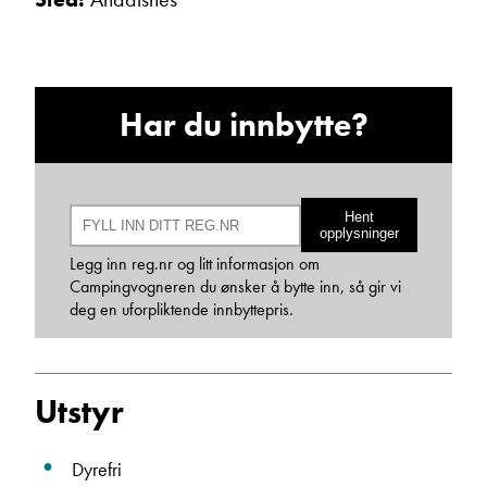
Har du innbytte?
Bjarne Eide
Hent
Kundemottak Verksted / Deler
opplysninger
Vis telefon
Legg inn reg.nr og litt informasjon om
Vis epost
Campingvogneren du ønsker å bytte inn, så gir vi
deg en uforpliktende innbyttepris.
Utstyr
Dyrefri