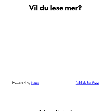
Vil du lese mer?
Sted
E-post
Telefon/Mobil
Spørsmål / beskjed
Powered by
Issuu
Publish for Free