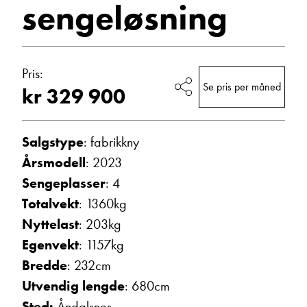
sengeløsning
Vis telefon
Vis epost
Pris:
Se pris per måned
kr 329 900
Salgstype
: fabrikkny
Årsmodell
: 2023
Sengeplasser
: 4
Totalvekt
: 1360kg
Trine Dahl
Nyttelast
: 203kg
Kundemottak Verksted / Deler
Vis telefon
Egenvekt
: 1157kg
Vis epost
Bredde
: 232cm
Utvendig lengde
: 680cm
Sted:
Åndalsnes