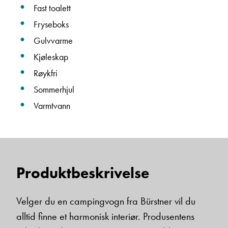
Fast toalett
Fryseboks
Einar Fylling
Gulvvarme
Bilmekaniker
Kjøleskap
Røykfri
Sommerhjul
Varmtvann
Produktbeskrivelse
Frode Hoff Lund
Daglig leder
Vis telefon
Velger du en campingvogn fra Bürstner vil du
Vis epost
alltid finne et harmonisk interiør. Produsentens