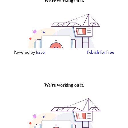
Denne siden er beskyttet av reCAPTCHA og Google
Personvernerklæring
og
Vilkår for bruk
er gjeldende.
Kontakt avdeling
Powered by
Issuu
Publish for Free