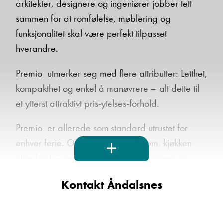
arkitekter, designere og ingeniører jobber tett
sammen for at romfølelse, møblering og
funksjonalitet skal være perfekt tilpasset
Ta kontakt
hverandre.
Premio utmerker seg med flere attributter: Letthet,
Lurer du på noe? Spør!
kompakthet og enkel å manøvrere – alt dette til
et ytterst attraktivt pris-ytelses-forhold.
Sted
Premio er allerede som standard utrustet for
enhver ferie. Oppholdsrom, soverom, kjøkken
eller bad – overalt finner du hjelpsomme og
Hva gjelder det?
fiffige detaljer: Stor dobbeltseng med
Kontakt Åndalsnes
kaldskummadrass og sprinkelbunn, stor
E-post
sittegruppe som kan omgjøres til liggeplass.