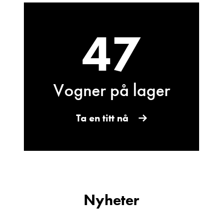
47
Vogner på lager
Bjarne Eide
Kundemottak Verksted / Deler
Vis telefon
Ta en titt nå
Vis epost
Nyheter