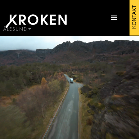
Kroken
KONTAKT
alesund
ÅLESUND
BODØ
HAUGALAND
Kontakt Ålesund
ÅLESUND
ÅNDALSNES
Martin Sunde
Salgssjef