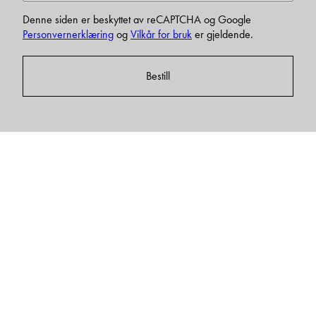
Denne siden er beskyttet av reCAPTCHA og Google
Personvernerklæring
og
Vilkår for bruk
er gjeldende.
Bestill