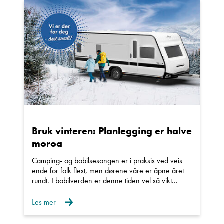
Ta kontakt
Lurer du på noe? Spør!
Sted
Bruk vinteren: Planlegging er halve
moroa
Hva gjelder det?
Camping- og bobilsesongen er i praksis ved veis
ende for folk flest, men dørene våre er åpne året
rundt. I bobilverden er denne tiden vel så vikt...
E-post
Les mer