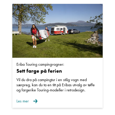
Navn
Beskrivelse
Eriba Touring campingvogner:
Sett farge på ferien
Denne siden er beskyttet av reCAPTCHA og Google
Personvernerklæring
og
Vilkår for bruk
er gjeldende.
Vil du dra på campingtur i en stilig vogn med
særpreg, kan du ta en titt på Eribas utvalg av tøffe
og fargerike Touring-modeller i retrodesign.
Ta kontakt
Les mer