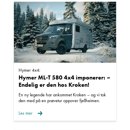
Einar Fylling
Bilmekaniker
Hymer 4x4:
Hymer ML-T 580 4x4 imponerer: –
Endelig er den hos Kroken!
En ny legende har ankommet Kroken – og vi tok
Frode Hoff Lund
den med på en prøvetur oppover fjellheimen.
Daglig leder
Les mer
Vis telefon
Vis epost