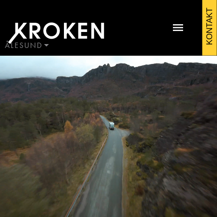
Kroken
KONTAKT
alesund
ÅLESUND
BODØ
HAUGALAND
Kontakt Ålesund
ÅLESUND
ÅNDALSNES
Martin Sunde
Salgssjef