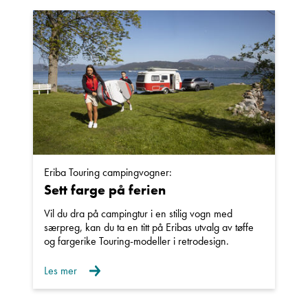
Navn
Beskrivelse
Eriba Touring campingvogner:
Sett farge på ferien
Denne siden er beskyttet av reCAPTCHA og Google
Personvernerklæring
og
Vilkår for bruk
er gjeldende.
Vil du dra på campingtur i en stilig vogn med
særpreg, kan du ta en titt på Eribas utvalg av tøffe
og fargerike Touring-modeller i retrodesign.
Ta kontakt
Les mer