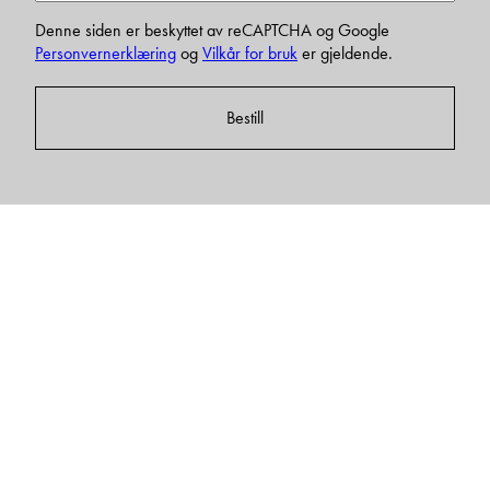
Denne siden er beskyttet av reCAPTCHA og Google
Personvernerklæring
og
Vilkår for bruk
er gjeldende.
Bestill