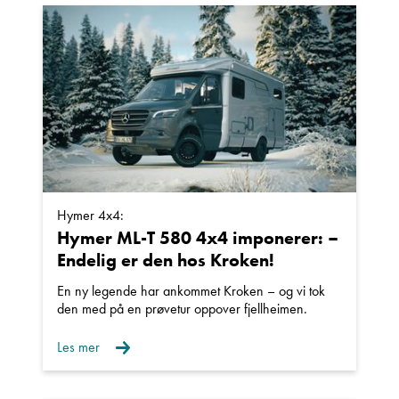
Einar Fylling
Bilmekaniker
Hymer 4x4:
Hymer ML-T 580 4x4 imponerer: –
Endelig er den hos Kroken!
En ny legende har ankommet Kroken – og vi tok
Frode Hoff Lund
den med på en prøvetur oppover fjellheimen.
Daglig leder
Les mer
Vis telefon
Vis epost