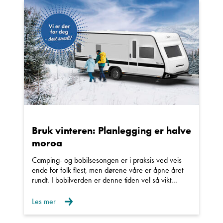
Ta kontakt
Lurer du på noe? Spør!
Sted
Bruk vinteren: Planlegging er halve
moroa
Hva gjelder det?
Camping- og bobilsesongen er i praksis ved veis
ende for folk flest, men dørene våre er åpne året
rundt. I bobilverden er denne tiden vel så vikt...
E-post
Les mer