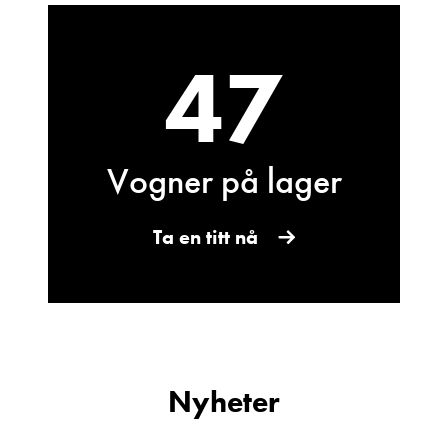
47
Vogner på lager
Bjarne Eide
Kundemottak Verksted / Deler
Vis telefon
Ta en titt nå
Vis epost
Nyheter