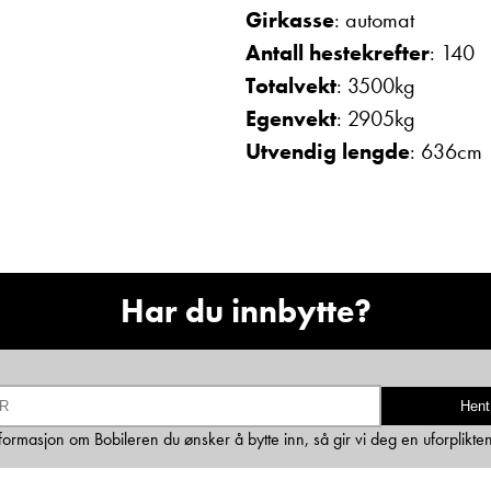
Girkasse
: automat
Ta kontakt
Antall hestekrefter
: 140
Totalvekt
: 3500kg
Egenvekt
: 2905kg
Lurer du på noe? Spør!
Utvendig lengde
: 636cm
Sted
Hva gjelder det?
Har du innbytte?
E-post
Hent
informasjon om Bobileren du ønsker å bytte inn, så gir vi deg en uforplikte
Navn