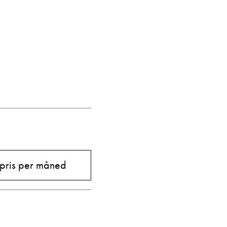
Vis telefon
Vis epost
 pris per måned