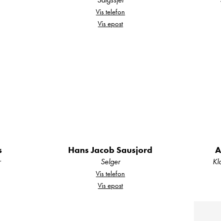
nes:
Vis telefon
Vis epost
 (160watt)
tellsbehandlet
( 2stk)
e
s
Hans Jacob Sausjord
A
r
Selger
Kl
Vis telefon
ono
Vis epost