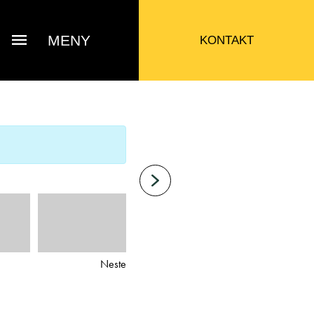
MENY
KONTAKT
Neste
Bjarne Eide
ttak Verksted / Deler