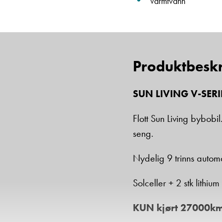
Varmtvann
Produktbeskr
SUN LIVING V-SERI
Flott Sun Living bybo
seng.
Nydelig 9 trinns automa
Solceller + 2 stk lithium
KUN kjørt 27000km