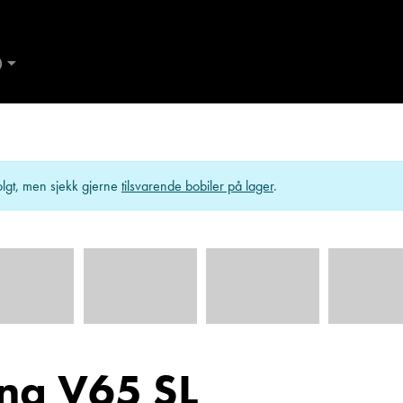
D
AND
Kontakt Ålesund
ES
lgt, men sjekk gjerne
tilsvarende bobiler på lager
.
ing V65 SL
de
Trine Dahl
Kundemottak Verksted / Deler
Kundemo