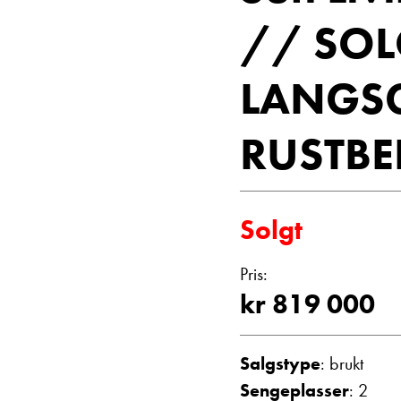
Vis telefon
// SOL
Vis epost
LANGS
RUSTBE
Solgt
Einar Fyllin
Pris:
Bilmekaniker
kr 819 000
Salgstype
: brukt
Sengeplasser
: 2