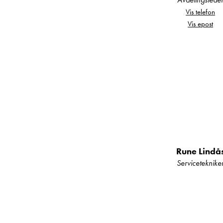
Utstyr som kan nev
Vis telefon
Vis epost
Markise
Solcelle panel
Navigasjon
Dinitrol unders
Lithium batteri 
Ryggekamera
Truma luftvarm
Rune Lindå
Gassalarm
Serviceteknike
TV
Crash ventil m
DAB+