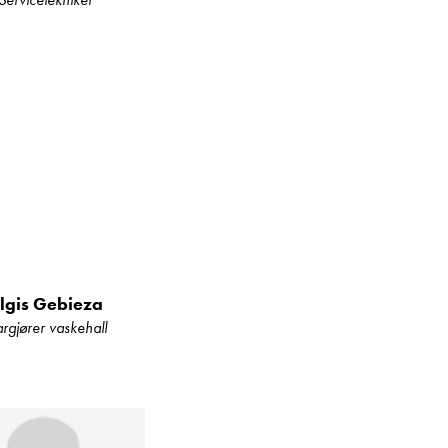
lgis Gebieza
argjører vaskehall