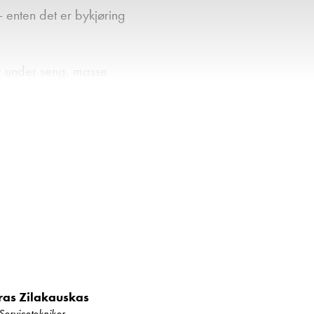
enten det er bykjøring
r under seng, masse
urer selv på kalde
fort.
kap og godt med
 god belysning for en
ras Zilakauskas
Servicetekniker