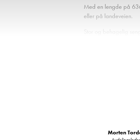
Med en lengde på 636c
eller på landeveien.
Stor og behagelig sen
skapplass.
Behagelig klima – Uts
vinterdager.
Bad med fast toalett, d
Velutstyrt kjøkken – K
oppbevaringsplass.
Høy kvalitet på interiø
koselig atmosfære.
Morten Tord
Avdelingslede