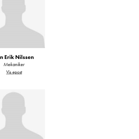
år du mye bobil for
n Erik Nilssen
Mekaniker
Vis epost
for en standardmodell
d/Karmøy. Vi har et
LMC og Laika.
tering av utstyr som