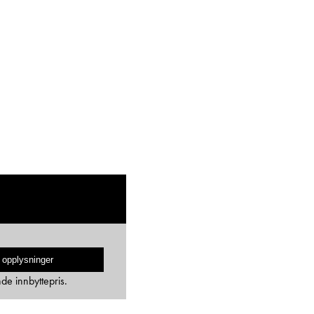
 opplysninger
nde innbyttepris.