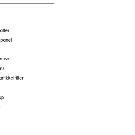
atteri
epanel
emser
ns
rtikkelfilter
e
ap
e