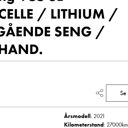
Vis telefon
CELLE / LITHIUM /
Vis epost
GÅENDE SENG /
HAND.
g
Frode Hoff Lund
Se
Daglig leder
Vis telefon
Vis epost
Årsmodell
: 2021
Kilometerstand
: 27000km