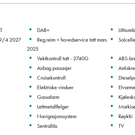
Beskrivelse
T
DAB+
Lithiumb
 19/4 2027
Reg.reim + hovedservice tatt mars
Solcell
2025
Vektkontroll tatt - 2740G
ABS-br
Airbag passasjer
Antiskre
Denne siden er beskyttet av reCAPTCHA og Google
Cruisekontroll
Dieselpa
Personvernerklæring
og
Vilkår for bruk
er gjeldende.
Elektriske vinduer
Elvarm
Ta kontakt
Gassalarm
Kjølesk
Lettmetallfelger
Markis
Navigasjonssystem
Røykfri
Sentrallås
TV