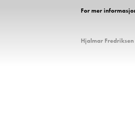
For mer informasjon
Hjalmar Fredrikse
Kroken Bodø er en 
Bodø, Ålesund, Hau
campingvogna til ekskl
kunder til gode. Det er
service når du handler