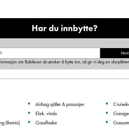
Ta kontakt
Har du innbytte?
Lurer du på noe? Spør!
Hent
Sted
informasjon om Bobileren du ønsker å bytte inn, så gir vi deg en uforplikte
Hva gjelder det?
E-post
Airbag sjåfør & passasjer
Cruiseko
Elek. vindu
Garage
Navn
ng (Remis)
Gassflaske
Gassom