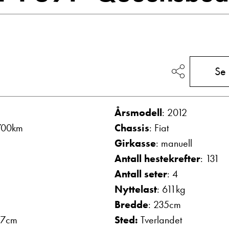
Vis telefon
Vis epost
Se
Årsmodell
: 2012
700km
Chassis
: Fiat
Girkasse
: manuell
g
Frode Hoff Lund
Antall hestekrefter
: 131
Daglig leder
Antall seter
: 4
Vis telefon
Nyttelast
: 611kg
Vis epost
Bredde
: 235cm
37cm
Sted:
Tverlandet