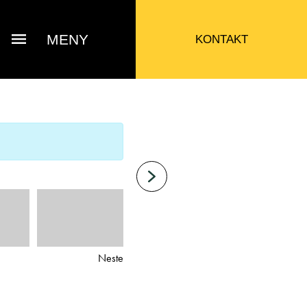
MENY
KONTAKT
Neste
Bjarne Eide
ttak Verksted / Deler