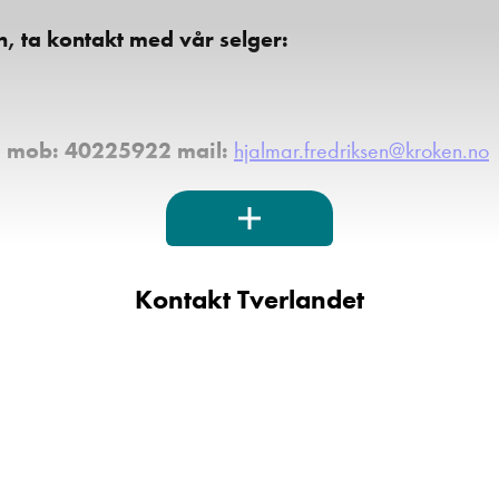
, ta kontakt med vår selger:
n mob: 40225922 mail:
hjalmar.fredriksen@kroken.no
Kontakt Tverlandet
del av Kroken Caravan AS, som har caravanforha
galand, Oslo og Kristiansand.
Produktspekteret favn
usive bobiler i millionklassen. Lang erfaring og solid kun
 viktig for oss at du som kunde opplever trygghet i forhold 
 våre produkter.