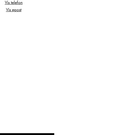
Vis telefon
Vis epost
nne, sykkelstativ,