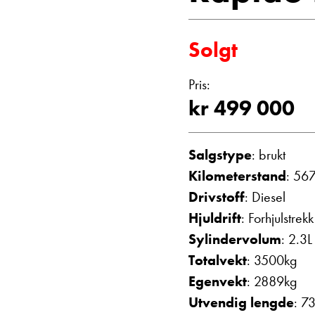
Vis telefon
Vis epost
Solgt
Pris:
kr 499 000
Salgstype
: brukt
Kilometerstand
: 56
Drivstoff
: Diesel
Einar Fyllin
Hjuldrift
: Forhjulstrekk
Bilmekaniker
Sylindervolum
: 2.3L
Totalvekt
: 3500kg
Egenvekt
: 2889kg
Utvendig lengde
: 7