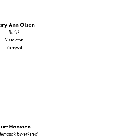
rkene Hymer, Bürstner,
ry Ann Olsen
r og campingvogner hos
Butikk
Vis telefon
Vis epost
lstandsrapport.
il serviceprogram,
ivt byttes den før
Kurt Hanssen
emottak bilverksted