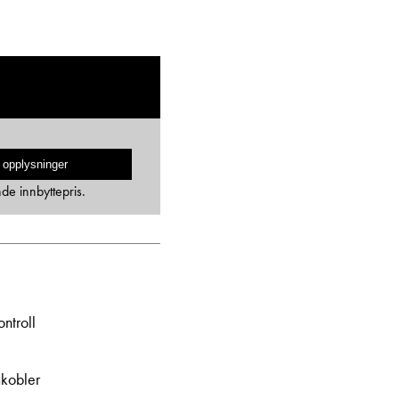
 opplysninger
nde innbyttepris.
ntroll
kobler