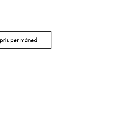
Vis telefon
Vis epost
 pris per måned