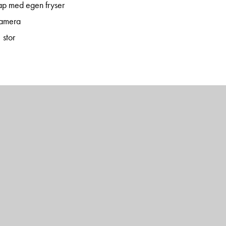
ap med egen fryser
amera
 stor