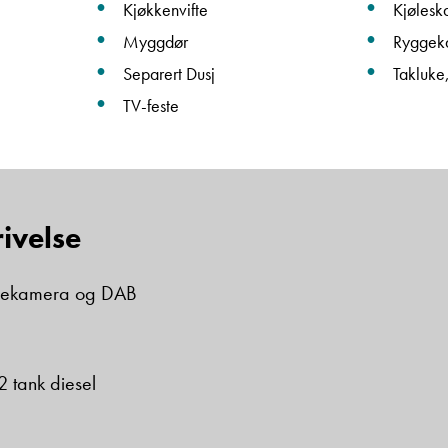
Kjøkkenvifte
Kjølesk
Myggdør
Ryggek
Beskrivelse
Separert Dusj
Takluke,
TV-feste
ivelse
Denne siden er beskyttet av reCAPTCHA og Google
Personvernerklæring
og
Vilkår for bruk
er gjeldende.
gekamera og DAB
Ta kontakt
 tank diesel