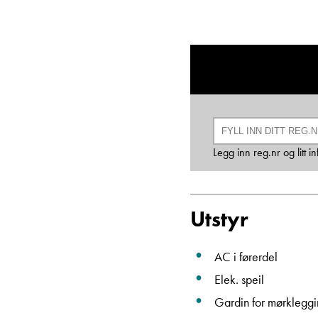
Legg inn reg.nr og litt 
Utstyr
AC i førerdel
Elek. speil
Gardin for mørkleggi