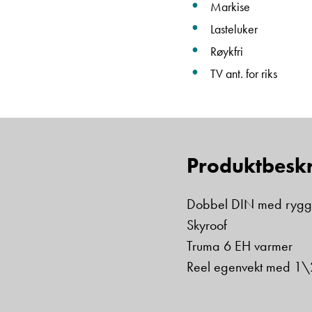
Markise
Lasteluker
Røykfri
TV ant. for riks
Produktbeskr
Dobbel DIN med ryg
Skyroof
Truma 6 EH varmer
Reel egenvekt med 1\2