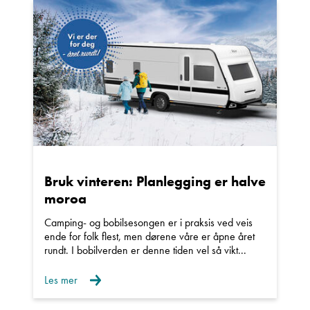
Ta kontakt
Lurer du på noe? Spør!
Sted
Bruk vinteren: Planlegging er halve
moroa
Hva gjelder det?
Camping- og bobilsesongen er i praksis ved veis
ende for folk flest, men dørene våre er åpne året
rundt. I bobilverden er denne tiden vel så vikt...
E-post
Les mer