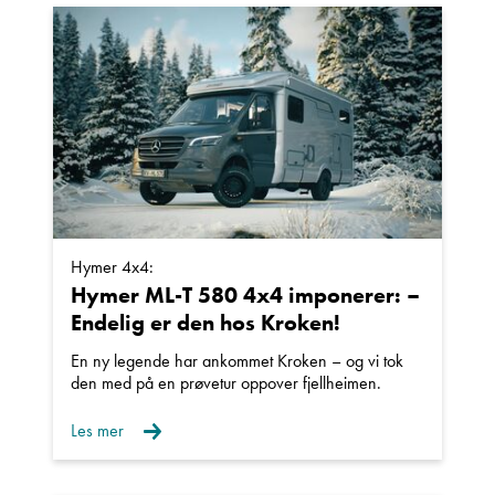
Einar Fylling
Bilmekaniker
Hymer 4x4:
Hymer ML-T 580 4x4 imponerer: –
Endelig er den hos Kroken!
En ny legende har ankommet Kroken – og vi tok
Frode Hoff Lund
den med på en prøvetur oppover fjellheimen.
Daglig leder
Les mer
Vis telefon
Vis epost