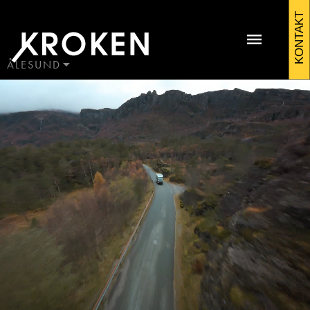
Kroken
KONTAKT
alesund
ÅLESUND
BODØ
HAUGALAND
Kontakt Ålesund
ÅLESUND
ÅNDALSNES
Martin Sunde
Salgssjef