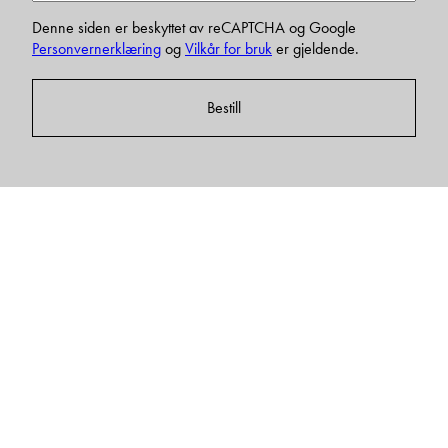
Denne siden er beskyttet av reCAPTCHA og Google
Personvernerklæring
og
Vilkår for bruk
er gjeldende.
Bestill