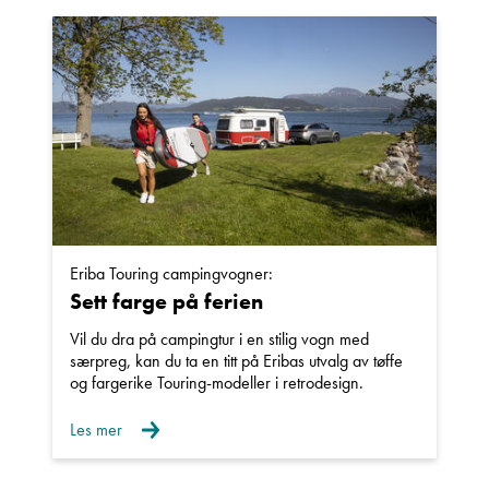
Navn
Beskrivelse
Eriba Touring campingvogner:
Sett farge på ferien
Denne siden er beskyttet av reCAPTCHA og Google
Personvernerklæring
og
Vilkår for bruk
er gjeldende.
Vil du dra på campingtur i en stilig vogn med
særpreg, kan du ta en titt på Eribas utvalg av tøffe
og fargerike Touring-modeller i retrodesign.
Ta kontakt
Les mer