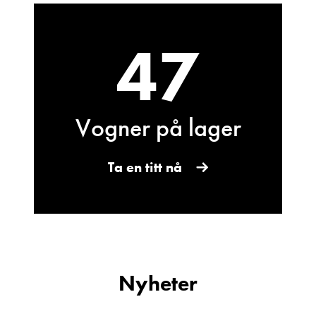
47
Vogner på lager
Bjarne Eide
Kundemottak Verksted / Deler
Vis telefon
Ta en titt nå
Vis epost
Nyheter