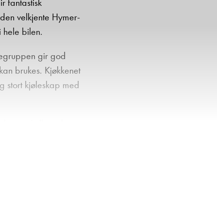
 fantastisk
 den velkjente Hymer-
 hele bilen.
tegruppen gir god
 kan brukes. Kjøkkenet
g stort kjøleskap med
tseng. I tillegg har
ta opp gulvplass.
selv på lengre turer.
ksjon gir svært god
vintertur i fjellet som