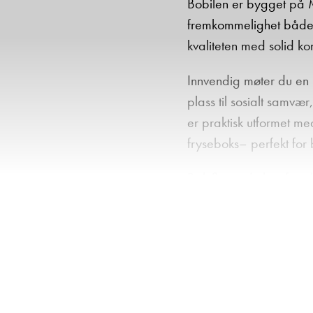
Bobilen er bygget på M
fremkommelighet både p
kvaliteten med solid kon
Innvendig møter du en 
plass til sosialt samvæ
er praktisk utformet m
fryseboks– perfekt for 
Bak finner du komfortab
bilen en praktisk senke
Badet er smart delt løs
Denne modellen er også
isolasjon, og sammen me
på sommerferie i Euro