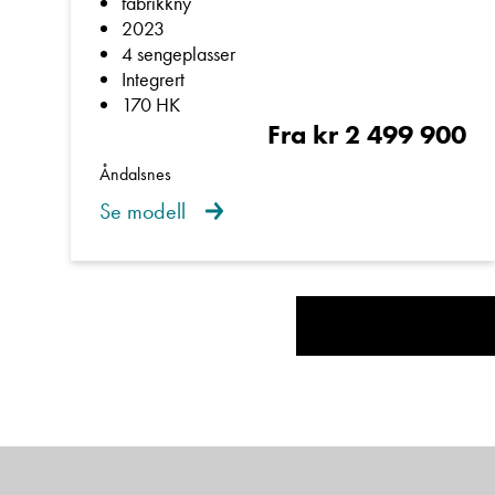
fabrikkny
2023
4 sengeplasser
Toalett og dusjka
Integrert
170 HK
Fra kr 2 499 900
Truma Combi 6 E
Åndalsnes
Se modell
Helårs bobil med 
1 eier
Dette er en bobil for 
fremkommelighet i topp
Bilen leveres ferdi
Kom gjerne innom oss fo