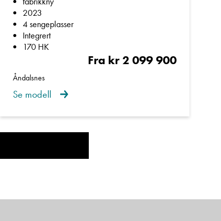
fabrikkny
2023
4 sengeplasser
Integrert
170 HK
Fra kr 2 099 900
Åndalsnes
Se modell
, kvalitet og
e: