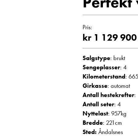
Perfekt 
Vis telefon
Vis epost
Pris:
kr 1 129 900
Salgstype
: brukt
Sengeplasser
: 4
Kilometerstand
: 66
Girkasse
: automat
Einar Fyllin
Antall hestekrefter
:
Bilmekaniker
Antall seter
: 4
Nyttelast
: 957kg
Bredde
: 221cm
Sted:
Åndalsnes