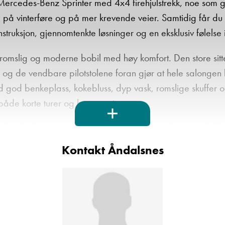
ercedes-Benz Sprinter med 4x4 firehjulstrekk, noe som gir
å vinterføre og på mer krevende veier. Samtidig får du
struksjon, gjennomtenkte løsninger og en eksklusiv følelse i
romslig og moderne bobil med høy komfort. Den store sit
r, og de vendbare pilotstolene foran gjør at hele salongen
ed god benkeplass, kokebluss, dyp vask, romslige skuffer o
både korte turer og lengre reiser.
le enkeltsenger som enkelt kan gjøres om til en stor dobbel
seng over førerplassen som gir ekstra soveplasser uten å 
Kontakt Åndalsnes
ning med dusjkabinett og toalett, noe som gir god komfort 
 svært godt egnet for helårsbruk. Hymer sin PUAL-konstru
d effektiv varme får du en bobil som fungerer like godt på 
pa.