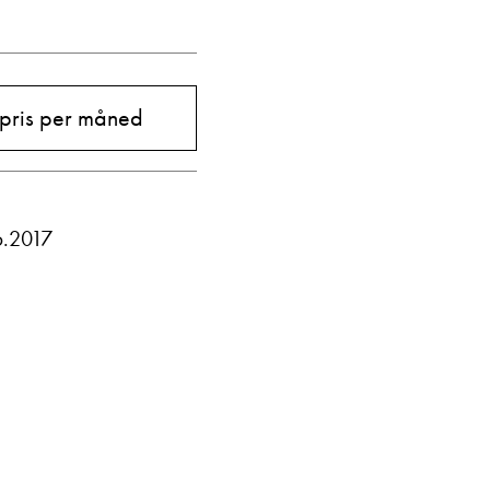
Vis telefon
Vis epost
 pris per måned
6.2017