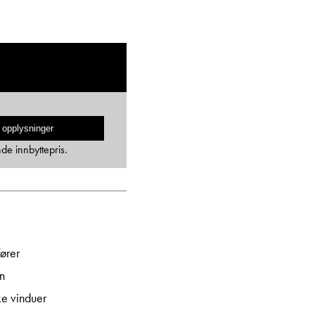
 opplysninger
nde innbyttepris.
ører
n
ke vinduer