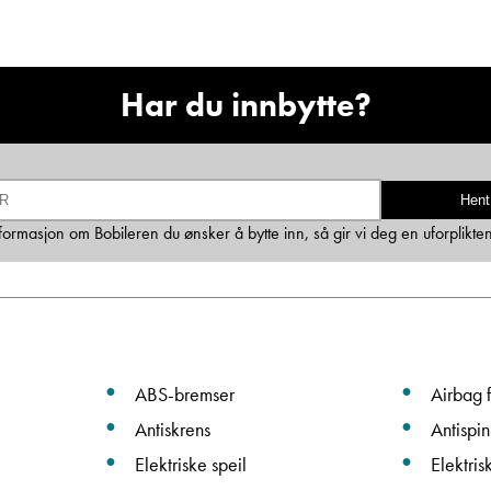
Ta kontakt
Har du innbytte?
Lurer du på noe? Spør!
Hent
Sted
informasjon om Bobileren du ønsker å bytte inn, så gir vi deg en uforplikte
Hva gjelder det?
E-post
ABS-bremser
Airbag f
Antiskrens
Antispin
Navn
Elektriske speil
Elektris