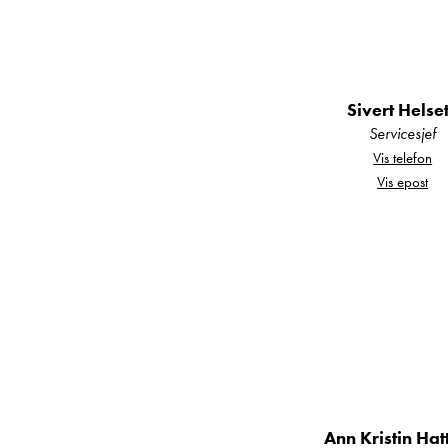
Kort oppsummert:
Sivert Helse
Servicesjef
Vis telefon
Mercedes-Benz Sp
Vis epost
4x4 firehjulstrekk
Ekstralys i front
Ekstra ryggelys
Dashbordkamera
Ann Kristin Ha