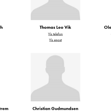
th
Thomas Leo Vik
Ol
Vis telefon
Vis epost
rinter chassis
ttrem
Christian Gudmundsen