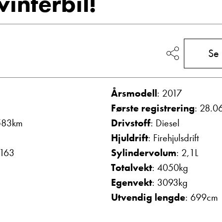
vinterbil!
Vis telefon
Vis epost
Se
Årsmodell
: 2017
Første registrering
: 28.0
583km
Drivstoff
: Diesel
Hjuldrift
: Firehjulsdrift
g
Frode Hoff Lund
 163
Sylindervolum
: 2,1L
Daglig leder
Totalvekt
: 4050kg
Vis telefon
Egenvekt
: 3093kg
Vis epost
Utvendig lengde
: 699cm