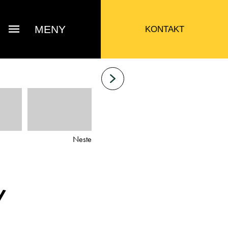
MENY
KONTAKT
Neste
/
Bjarne Eide
ttak Verksted / Deler