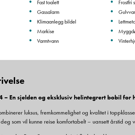
Fast toalett
Frostfri
Gassalarm
Gulvva
Beskrivelse
Klimaanlegg bildel
Lettmeta
Markise
Myggd
Varmtvann
Vinterhj
Denne siden er beskyttet av reCAPTCHA og Google
Personvernerklæring
og
Vilkår for bruk
er gjeldende.
ivelse
Ta kontakt
– En sjelden og eksklusiv helintegrert bobil for 
ombinerer luksus, fremkommelighet og kvalitet i toppklas
eg som vil kunne reise komfortabelt – uansett årstid og v