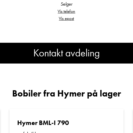
Selger
ium bobil
Vis telefon
Vis epost
ltsenger bak
Kontakt avdeling
Har du spørsmål om Hymer
MLI 580 4X4?
Bobiler fra Hymer på lager
pe
Sted
Hymer BML-I 790
en
E-post