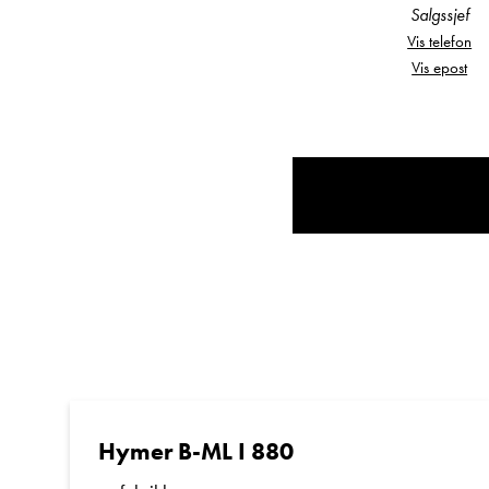
Salgssjef
Helintegrert prem
Vis telefon
Vis epost
Komfortable enke
Senkeseng foran
Romslig sittegrup
Hymer B-ML I 880
Godt utstyrt kjøkk