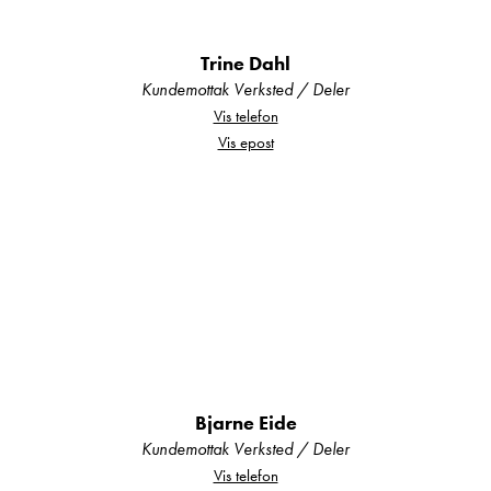
Trine Dahl
Kundemottak Verksted / Deler
Vis telefon
Fransk sengeløsning
– dobbeltseng
Vis epost
langs veggen med myk og komfortabel
madrass.
Tilleggsseng i salongen gir ekstra
fleksibilitet.
Komplett baderom
Bjarne Eide
Kundemottak Verksted / Deler
Vis telefon