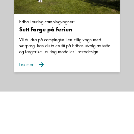
og/eller senere av andre, vil komme i tillegg til
den vekten som er angitt som egenvekt i
vognkortet.
Eriba Touring campingvogner:
Sett farge på ferien
Forbehold om feil i annonsen.
Vil du dra på campingtur i en stilig vogn med
særpreg, kan du ta en titt på Eribas utvalg av tøffe
og fargerike Touring-modeller i retrodesign.
Les mer