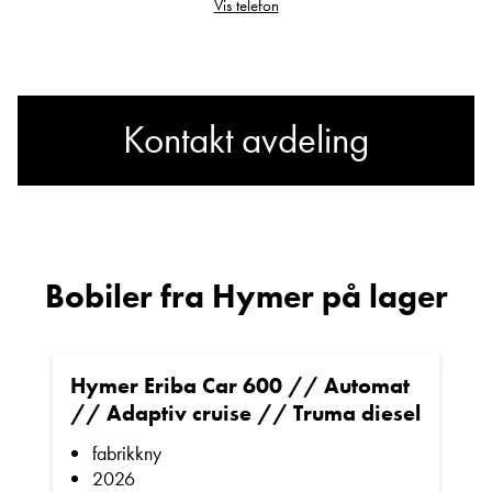
Vis telefon
Solcelle – økt frihet til å stå uten tilkobling.
Kontakt avdeling
Parabol – underholdning hvor enn du
befinner deg.
Har du spørsmål om Hymer
B 654 CL?
Bobiler fra Hymer på lager
Kontakt oss for visning eller mer
informasjon:
Sted
Hymer Eriba Car 600 // Automat
// Adaptiv cruise // Truma diesel
E-post
fabrikkny
2026
Martin Sunde
– 924 38 938