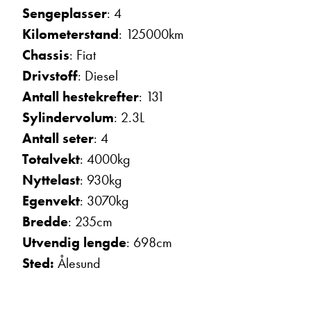
Sengeplasser
: 4
Vis telefon
Vis epost
Kilometerstand
: 125000km
Chassis
: Fiat
Drivstoff
: Diesel
Antall hestekrefter
: 131
Sylindervolum
: 2.3L
Antall seter
: 4
Totalvekt
: 4000kg
Nyttelast
: 930kg
Egenvekt
: 3070kg
Trine Dahl
Bredde
: 235cm
Kundemottak Verksted / Deler
Utvendig lengde
: 698cm
Vis telefon
Vis epost
Sted:
Ålesund