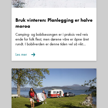
Bruk vinteren: Planlegging er halve
Forbehold om vekt:
moroa
Vi gjør oppmerksom på at den angivelse av
Camping- og bobilsesongen er i praksis ved veis
egenvekt og nyttelast som fremkommer i denne
ende for folk flest, men dørene våre er åpne året
annonsen er innhentet fra kjøretøyets vognkort
rundt. I bobilverden er denne tiden vel så vikt...
eller tilsvarende. Vær oppmerksom på at den
Les mer
oppgitte egenvekt derfor kun angir vekten på en
«minimumsutstyrt» grunnmodell med påmontert
standard utstyr etter produsentens
spesifikasjoner. Kjøretøyets vekt vil kunne variere
fra den egenvekt som er angitt i
vognkortet. Vekten av ekstrautstyr som
påmonteres eller er påmontert av produsenten