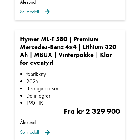
Ålesund
Brukte biler kan leveres med inntil 24 mnd
Se modell
garanti.
Finansiering
Hymer ML-T 580 | Premium
Våre samarbeidspartnere er Santander,
Mercedes-Benz 4x4 | Lithium 320
Sparebank 1 Finans og Gjensidige/Nordea.
Ah | MBUX | Vinterpakke | Klar
Vi kan tilby gunstige løsninger med inntil 15 års
for eventyr!
nedbetaling og fra 0 kroner i egenkapital.
fabrikkny
2026
3 sengeplasser
Kroken Ålesund
Delintegrert
Vi er forhandler av Hymer, Carado, Bürstner og
190 HK
LMC.
Fra kr 2 329 900
I tillegg finner man Niesmann+Bischoff, Laika og
Ålesund
Polar hos flere andre Kroken forhandlere.
Se modell
Vi er en del av Kroken Caravan AS, som har