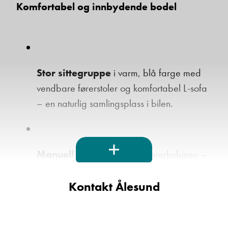
Komfortabel og innbydende bodel
Ta kontakt
Stor sittegruppe
i varm, blå farge med
vendbare førerstoler og komfortabel L-sofa
Lurer du på noe? Spør!
– en naturlig samlingsplass i bilen.
Sted
Manuell senkeseng
over førerkabinen –
Hva gjelder det?
enkel å betjene, og kan være ferdig
oppredd når den er hevet.
Kontakt Ålesund
E-post
Praktisk og godt utstyrt kjøkken