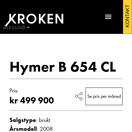
Hymer
KONTAKT
B
654
ÅLESUND
BODØ
CL
HAUGALAND
Kontakt Ålesund
2008
ÅLESUND
Hymer B 654 CL
ÅNDALSNES
Bobiler
Pris:
Se pris per måned
kr 499 900
Salgstype
: brukt
Martin Sunde
Årsmodell
: 2008
Salgssjef