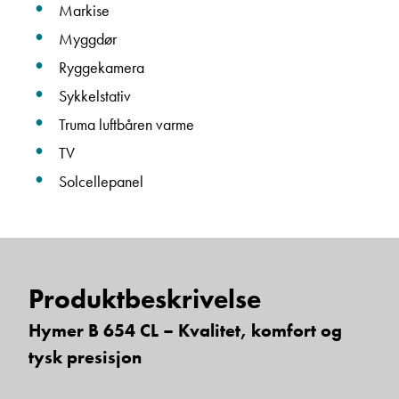
Markise
Myggdør
Einar Fylling
Ryggekamera
Bilmekaniker
Sykkelstativ
Truma luftbåren varme
TV
Solcellepanel
Produktbeskrivelse
Frode Hoff Lund
Daglig leder
Hymer B 654 CL – Kvalitet, komfort og
Vis telefon
tysk presisjon
Vis epost