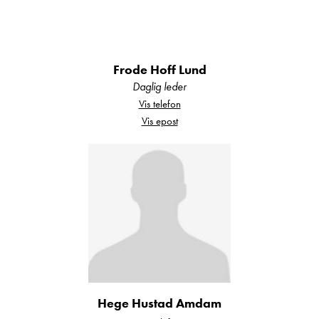
Utvendig utstyr
Frode Hoff Lund
Daglig leder
Markise – skaper en hyggelig uteplass på
Vis telefon
få sekunder.
Vis epost
Sykkelstativ – ta med syklene hvor du vil.
Ryggekamera – enklere manøvrering og
trygg parkering.
Hege Hustad Amdam