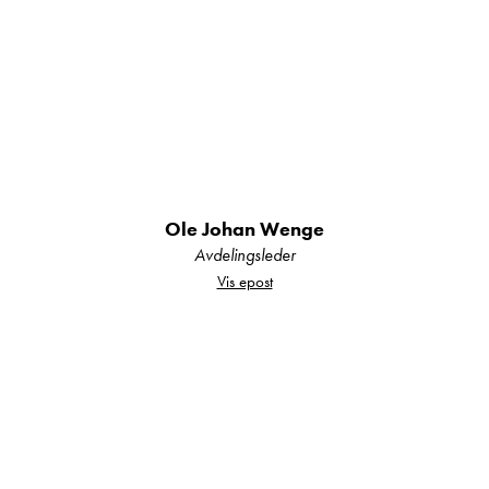
KOMFORT OG KVALITET:
Dette er en bobil for deg som vil ha det lille
ekstra. Integra-serien er kjent for sin solide
konstruksjon, gode isolasjon og støysvake
kjøreegenskaper. Her får du en premium følelse
både under kjøring og når du er parkert.
KJØREOPPLEVELSE:
Ole Johan Wenge
Avdelingsleder
Vis epost
Stabil og behagelig å kjøre
God oversikt fra førerplass
Automatgir
Moderne førermiljø
Ryggekamera
DAB-radio