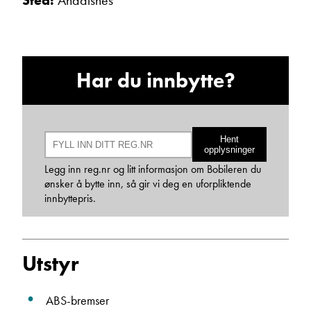
Sted:
Åndalsnes
Einar Fylling
Bilmekaniker
Har du innbytte?
Hent
opplysninger
Legg inn reg.nr og litt informasjon om Bobileren du
ønsker å bytte inn, så gir vi deg en uforpliktende
innbyttepris.
Frode Hoff Lund
Daglig leder
Utstyr
Vis telefon
Vis epost
ABS-bremser