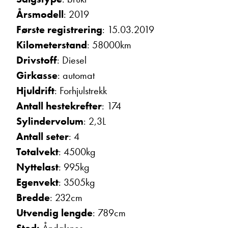
Årsmodell
: 2019
Første registrering
: 15.03.2019
Kilometerstand
: 58000km
Drivstoff
: Diesel
Girkasse
: automat
Hjuldrift
: Forhjulstrekk
Bjarne Eide
Kundemottak Verksted / Deler
Antall hestekrefter
: 174
Vis telefon
Sylindervolum
: 2,3L
Vis epost
Antall seter
: 4
Totalvekt
: 4500kg
Nyttelast
: 995kg
Egenvekt
: 3505kg
Bredde
: 232cm
Utvendig lengde
: 789cm