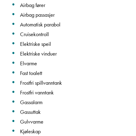
Airbag fører
Airbag passasjer
Ta kontakt
Automatisk parabol
Cruisekontroll
Elektriske speil
Lurer du på noe? Spør!
Elektriske vinduer
Elvarme
Fast toalett
Sted
Frostfri spillvanntank
Frostfri vanntank
Hva gjelder det?
Gassalarm
Gassuttak
E-post
Gulvvarme
Kjøleskap