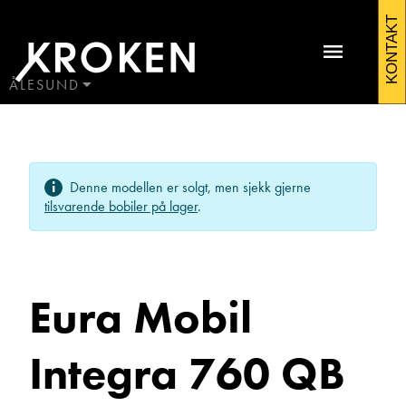
Eura
KONTAKT
Mobil
Integra
ÅLESUND
BODØ
760
HAUGALAND
Kontakt Ålesund
QB
ÅLESUND
Denne modellen er solgt, men sjekk gjerne
ÅNDALSNES
2019
tilsvarende bobiler på lager
.
Bobiler
Eura Mobil
Integra 760 QB
Martin Sunde
Salgssjef