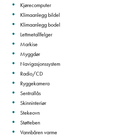
Kjørecomputer
Navn
Klimaanlegg bildel
Klimaanlegg bodel
Beskrivelse
Lettmetallfelger
Markise
Myggdør
Navigasjonssystem
Radio/CD
Ryggekamera
Denne siden er beskyttet av reCAPTCHA og Google
Sentrallås
Personvernerklæring
og
Vilkår for bruk
er gjeldende.
Skinninteriør
Ta kontakt
Stekeovn
Støtteben
Vannbåren varme