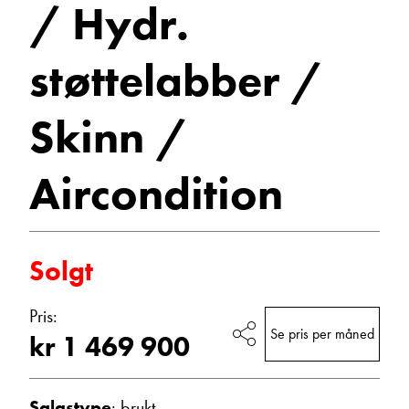
/ Hydr.
Vis telefon
Vis epost
støttelabber /
Skinn /
Aircondition
Solgt
Trine Dahl
Kundemottak Verksted / Deler
Pris:
Vis telefon
Se pris per måned
kr 1 469 900
Vis epost
Salgstype
: brukt