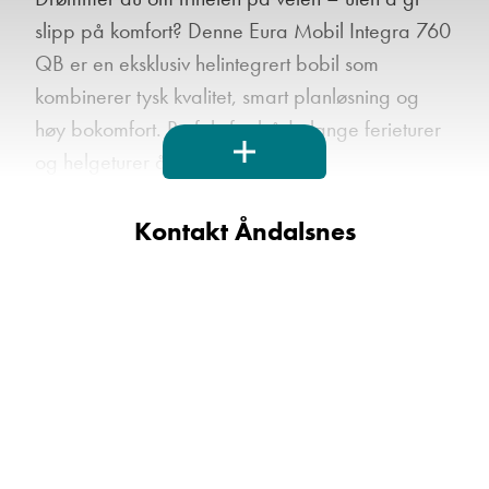
slipp på komfort? Denne Eura Mobil Integra 760
QB er en eksklusiv helintegrert bobil som
kombinerer tysk kvalitet, smart planløsning og
høy bokomfort. Perfekt for både lange ferieturer
og helgeturer året rundt!
HØYDEPUNKTER:
Kontakt Åndalsnes
Romslig og gjennomført planløsning med
queenbed bak
Komfortabel sittegruppe i brunt skinn med
vendbare pilotstoler
Fullt utstyrt kjøkken med god benkeplass og
rikelig lagring