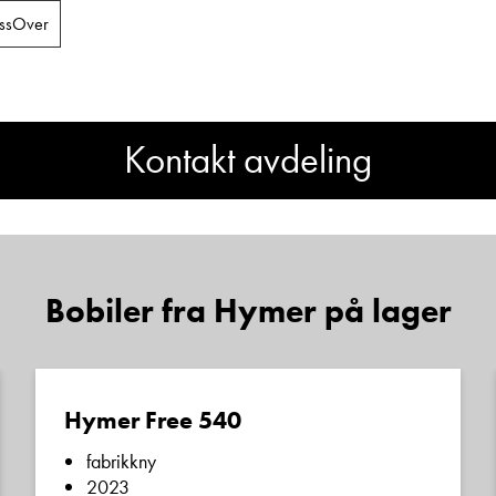
ssOver
Vis telefon
Vis epost
Kontakt avdeling
Har du spørsmål om Hymer
ML-T?
Bobiler fra Hymer på lager
Sted
g
Frode Hoff Lund
Daglig leder
Vis telefon
E-post
Vis epost
Hymer Free 540
fabrikkny
Telefon/Mobil
2023