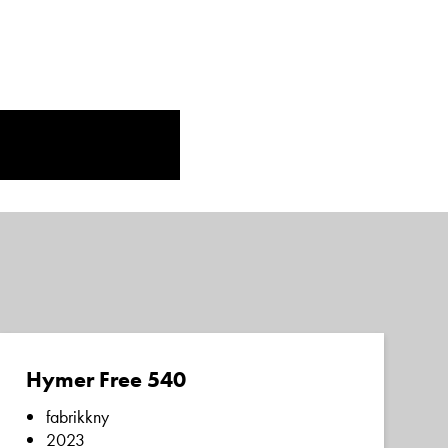
Vis telefon
Vis epost
Hymer Free 540
fabrikkny
2023