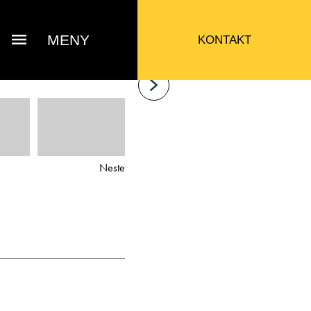
MENY
KONTAKT
Neste
Bjarne Eide
ttak Verksted / Deler