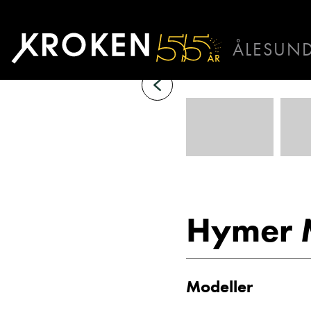
Hymer
ML-
ÅLESUN
T
BODØ
HAUGAL
Bobiler
ÅLESUND
ÅNDALSN
Hymer 
Modeller
Martin Sun
Salgssjef