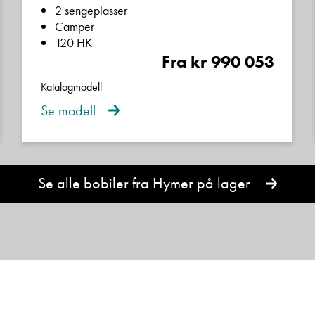
2 sengeplasser
Ta kontakt
Camper
Spørsmål / beskjed
120 HK
Fra kr 990 053
Lurer du på noe? Spør!
Katalogmodell
Se modell
Sted
Denne siden er beskyttet av reCAPTCHA og Google
Personvernerklæring
og
Vilkår for bruk
er gjeldende.
Se alle bobiler fra Hymer på lager
Hva gjelder det?
Kontakt avdeling
E-post
Navn