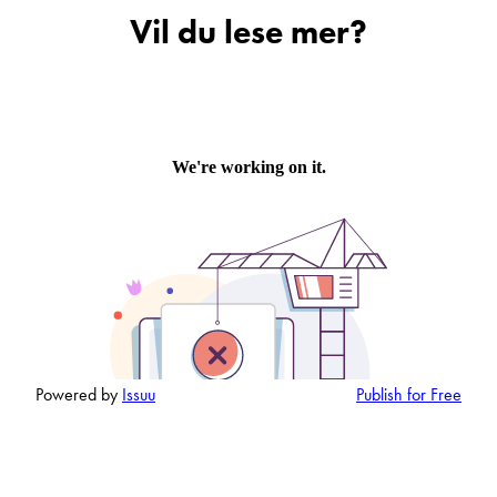
Vil du lese mer?
Beskrivelse
Denne siden er beskyttet av reCAPTCHA og Google
Personvernerklæring
og
Vilkår for bruk
er gjeldende.
Ta kontakt
Powered by
Issuu
Publish for Free