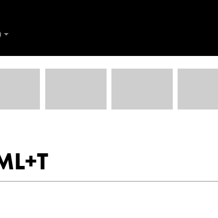
D
AND
Kontakt Ålesund
ES
ML+T
de
Trine Dahl
Kundemottak Verksted / Deler
Kundemo