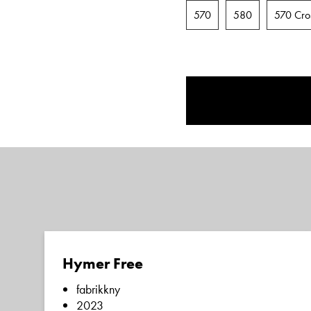
570
580
570 Cro
Vis telefon
Vis epost
Einar Fyllin
Bilmekaniker
Hymer Free
fabrikkny
2023