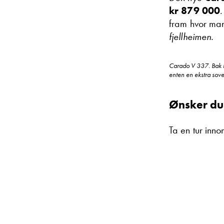
kr 879 000
.
fram hvor ma
fjellheimen.
Carado V 337. Bak i 
enten en ekstra sove
Ønsker du
Ta en tur inno