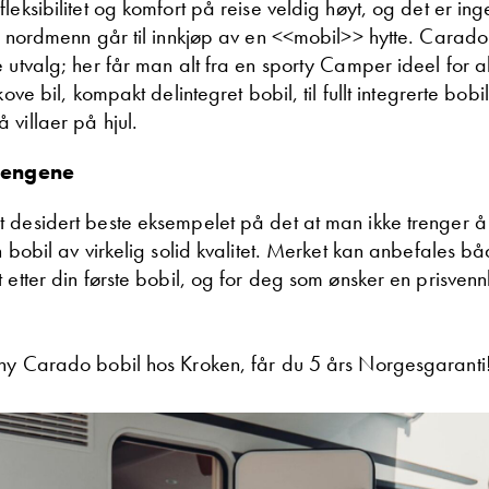
leksibilitet og komfort på reise veldig høyt, og det er inge
re nordmenn går til innkjøp av en <<mobil>> hytte. Carad
Beskrivelse
 utvalg; her får man alt fra en sporty Camper ideel for a
kove bil, kompakt delintegret bobil, til fullt integrerte bob
 villaer på hjul.
pengene
 desidert beste eksempelet på det at man ikke trenger å 
n bobil av virkelig solid kvalitet. Merket kan anbefales b
Denne siden er beskyttet av reCAPTCHA og Google
 etter din første bobil, og for deg som ønsker en prisvenn
Personvernerklæring
og
Vilkår for bruk
er gjeldende.
Ta kontakt
ny Carado bobil hos Kroken, får du 5 års Norgesgaranti