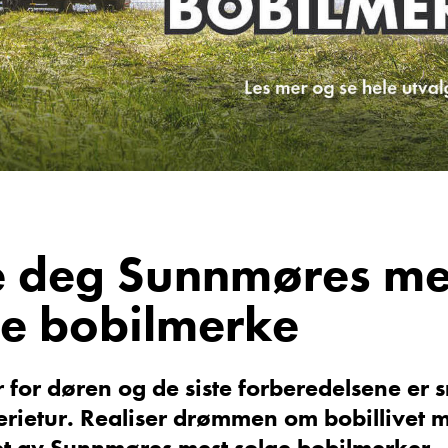
Vis telefon
Vis epost
e deg Sunnmøres me
g
Frode Hoff Lund
te bobilmerke
Daglig leder
Vis telefon
Vis epost
r for døren og de siste forberedelsene er s
ferietur. Realiser drømmen om bobillivet 
et av Sunnmøres mest solge bobilmerker.