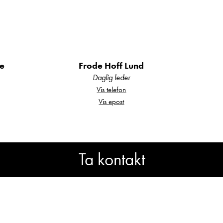
de
Frode Hoff Lund
Daglig leder
Vis telefon
Vis epost
Ta kontakt
Lurer du på noe? Spør!