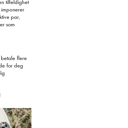
n tilfeldighet
o imponerer
ktive par,
iler som
betale flere
åde for deg
lig
!