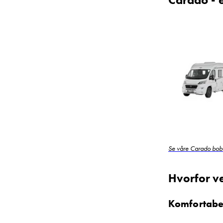
Se våre Carado bobi
Hvorfor v
Komfortabel