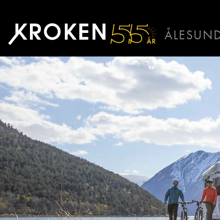
Sikre
deg
ÅLESUN
Sunnmøres
BODØ
HAUGAL
mest
ÅLESUND
solgte
ÅNDALSN
bobilmerke
Martin Sun
Salgssjef