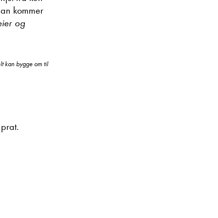
t man kommer
eier og
lt kan bygge om til
lprat.