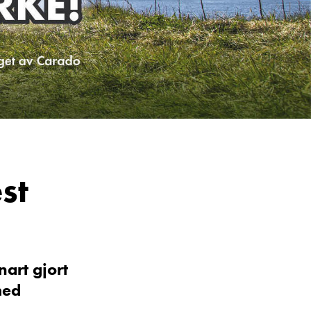
Vis telefon
Vis epost
st
nart gjort
med