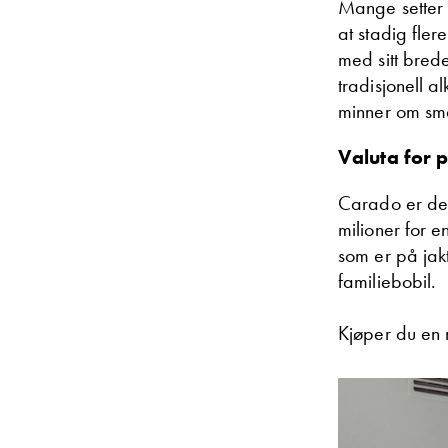
Mange setter f
at stadig fle
med sitt brede
tradisjonell al
minner om små
Valuta for 
Carado er det
milioner for e
som er på jakt
familiebobil.
Kjøper du en 