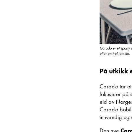
Carado er et sporty 
eller en hel familie.
På utkikk 
Carado tar et 
fokuserer på s
eid av Norgesf
Carado bobile
innvendig og 
Den nye
Car