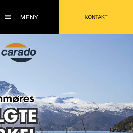
MENY
KONTAKT
Bjarne Eide
ttak Verksted / Deler