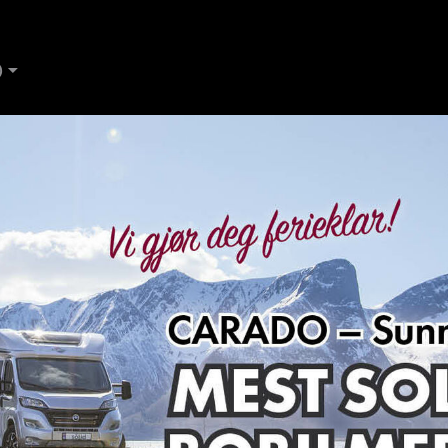
D
AND
Kontakt Ålesund
ES
de
Trine Dahl
Kundemottak Verksted / Deler
Kundemo