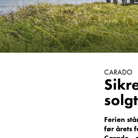
Vis telefon
Vis epost
CARADO
Sikr
Einar Fyllin
solg
Bilmekaniker
Ferien stå
før årets 
Carado - 