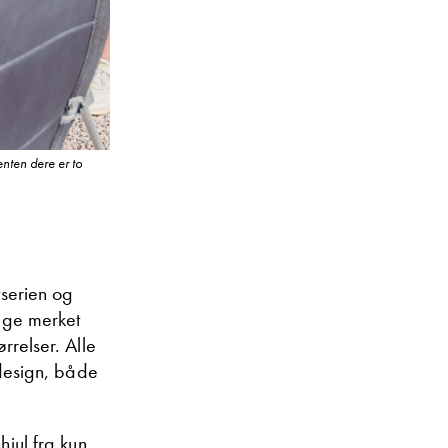
enten dere er to
tserien og
lige merket
rrelser. Alle
design, både
jul fra kun