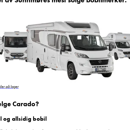
Ta kontakt
Lurer du på noe? Spør!
Sted
Hva gjelder det?
ler på lager
E-post
elge Carado?
 og allsidig bobil
Navn