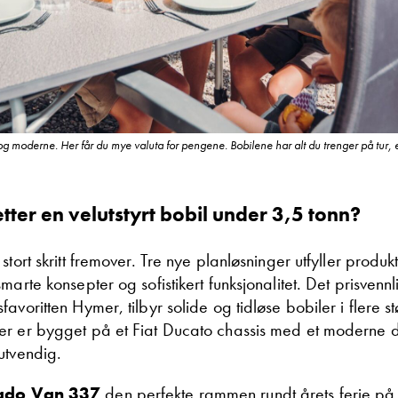
og moderne. Her får du mye valuta for pengene. Bobilene har alt du trenger på tur, 
etter en velutstyrt bobil under 3,5 tonn?
stort skritt fremover. Tre nye planløsninger utfyller produk
marte konsepter og sofistikert funksjonalitet. Det prisvenn
avoritten Hymer, tilbyr solide og tidløse bobiler i flere stø
r er bygget på et Fiat Ducato chassis med et moderne 
utvendig.
ado Van 337
den perfekte rammen rundt årets ferie på h