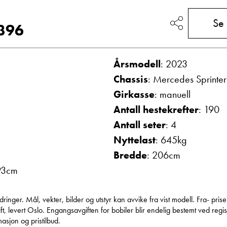
Vis telefon
Se
Vis epost
 396
Årsmodell
: 2023
Chassis
: Mercedes Sprinter
Girkasse
: manuell
Antall hestekrefter
: 190
Antall seter
: 4
Nyttelast
: 645kg
g
Frode Hoff Lund
Bredde
: 206cm
Daglig leder
93cm
Vis telefon
Vis epost
nger. Mål, vekter, bilder og utstyr kan avvike fra vist modell. Fra- prise
, levert Oslo. Engangsavgiften for bobiler blir endelig bestemt ved regist
asjon og pristilbud.