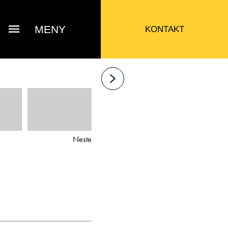
MENY
KONTAKT
Neste
Bjarne Eide
ttak Verksted / Deler