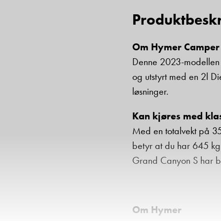
Produktbeskr
Om Hymer Camper 
Denne 2023-modellen f
og utstyrt med en 2l D
løsninger.
Kan kjøres med klass
Med en totalvekt på 35
betyr at du har 645 kg 
Grand Canyon S har ba
Om Hymer