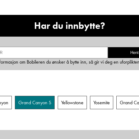
Ta kontakt
Har du innbytte?
Lurer du på noe? Spør!
Hent
Sted
informasjon om Bobileren du ønsker å bytte inn, så gir vi deg en uforplikte
Hva gjelder det?
nyon
Grand Canyon S
Yellowstone
Yosemite
Grand Ca
E-post
Navn