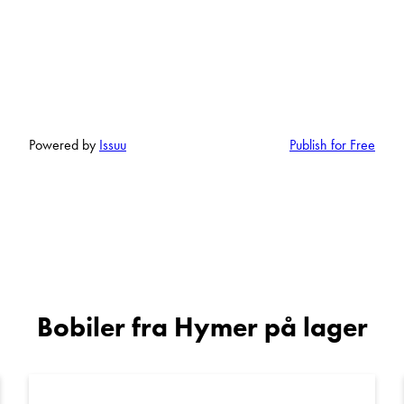
Telefon/Mobil
Spørsmål / beskjed
Powered by
Issuu
Publish for Free
Denne siden er beskyttet av reCAPTCHA og Google
Personvernerklæring
og
Vilkår for bruk
er gjeldende.
Bobiler fra Hymer på lager
Kontakt avdeling