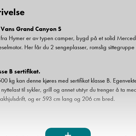
ivelse
Beskrivelse
Vans Grand Canyon S
ra Hymer er av typen camper, bygd på et solid Mercedes
ieselmotor. Her får du 2 sengeplasser, romslig sittegrup
e B sertifikat.
Denne siden er beskyttet av reCAPTCHA og Google
Personvernerklæring
og
Vilkår for bruk
er gjeldende.
00 kg kan denne kjøres med sertifikat klasse B. Egenvekt
nyttelast til sykler, grill og annet utstyr du trenger å t
Ta kontakt
khjulsdrift, og er 593 cm lang og 206 cm bred.