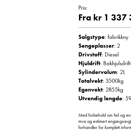
Vis telefon
Pris:
Vis epost
Fra kr 1 337
Salgstype
: fabrikkny
Sengeplasser
: 2
Drivstoff
: Diesel
Hjuldrift
: Bakhjulsdrift
Sylindervolum
: 2L
Totalvekt
: 3500kg
Einar Fyllin
Egenvekt
: 2855kg
Bilmekaniker
Utvendig lengde
: 5
Med forbehold om feil og endri
mva og estimert engangsavgift
forhandler for komplett inform