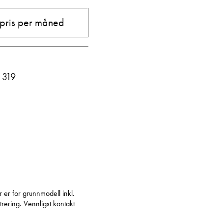
Vis telefon
 pris per måned
Vis epost
 319
r er for grunnmodell inkl.
rering. Vennligst kontakt