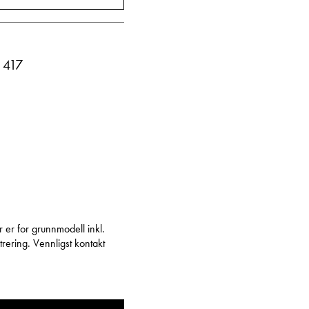
Vis telefon
Vis epost
r 417
r er for grunnmodell inkl.
rering. Vennligst kontakt