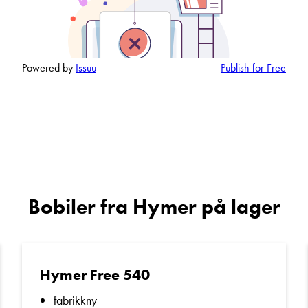
Spørsmål / beskjed
Powered by
Issuu
Publish for Free
Denne siden er beskyttet av reCAPTCHA og Google
Personvernerklæring
og
Vilkår for bruk
er gjeldende.
Kontakt avdeling
Bobiler fra Hymer på lager
Hymer Free 540
fabrikkny