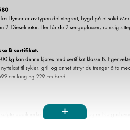
580
Beskrivelse
ra Hymer er av typen delintegrert, bygd på et solid Mer
 en 2l Dieselmotor. Her får du 2 sengeplasser, romslig si
e B sertifikat.
00 kg kan denne kjøres med sertifikat klasse B. Egenvekt
nyttelast til sykler, grill og annet utstyr du trenger å t
Denne siden er beskyttet av reCAPTCHA og Google
Personvernerklæring
og
Vilkår for bruk
er gjeldende.
er 699 cm lang og 229 cm bred.
Ta kontakt
solgte bobilmerke gjennom mange år, og er Norgesfavori
l lands. Med et bredt spekter av modeller av svært høy kvalit