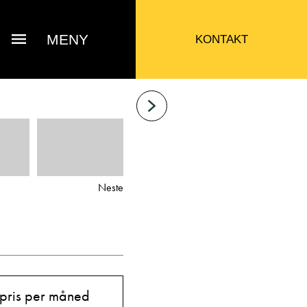
MENY
KONTAKT
Neste
Bjarne Eide
 pris per måned
ttak Verksted / Deler