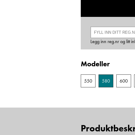
Legg inn reg.nr og litt 
Modeller
550
580
600
Produktbeskr