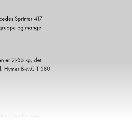
cedes Sprinter 417
ttegruppe og mange
en er 2955 kg, det
a med. Hymer B-MC T 580
tten fremfor noen
et i ulike prisklasser,