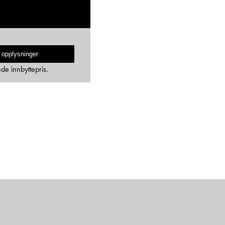
 opplysninger
nde innbyttepris.