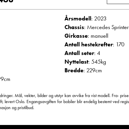
Vis telefon
Vis epost
Årsmodell
: 2023
Chassis
: Mercedes Sprinte
Girkasse
: manuell
Antall hestekrefter
: 170
Antall seter
: 4
Nyttelast
: 545kg
Bredde
: 229cm
99cm
g
Frode Hoff Lund
Daglig leder
nger. Mål, vekter, bilder og utstyr kan avvike fra vist modell. Fra- prise
Vis telefon
, levert Oslo. Engangsavgiften for bobiler blir endelig bestemt ved regist
asjon og pristilbud.
Vis epost