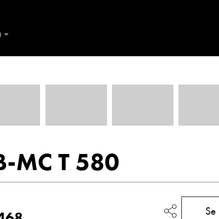
D
AND
Kontakt Ålesund
ES
B-MC T 580
de
Trine Dahl
Se
 468
Kundemottak Verksted / Deler
Kundemo