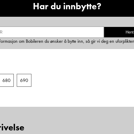
Har du innbytte?
Ta kontakt
Hent
Lurer du på noe? Spør!
informasjon om Bobileren du ønsker å bytte inn, så gir vi deg en uforplikte
Sted
Hva gjelder det?
680
690
E-post
ivelse
Navn