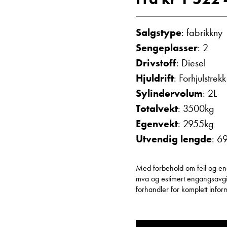
Vis telefon
Vis epost
Salgstype
: fabrikkny
Sengeplasser
: 2
Drivstoff
: Diesel
Hjuldrift
: Forhjulstrekk
Sylindervolum
: 2L
Totalvekt
: 3500kg
Egenvekt
: 2955kg
Utvendig lengde
: 6
Einar Fyllin
Bilmekaniker
Med forbehold om feil og endri
mva og estimert engangsavgift
forhandler for komplett inform