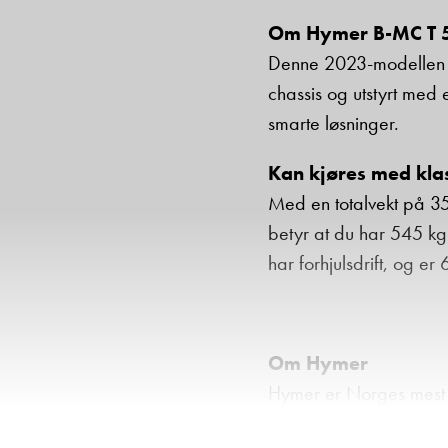
Om Hymer B-MC T 
Denne 2023-modellen f
chassis og utstyrt med
smarte løsninger.
Kan kjøres med klass
Med en totalvekt på 35
betyr at du har 545 kg 
har forhjulsdrift, og 
Om Hymer
Hymer er Norges mest 
blant bobilfolket her ti