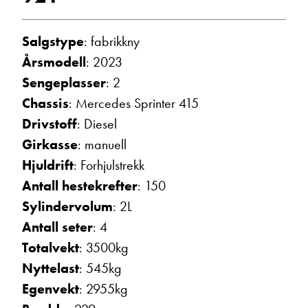
Vis telefon
Vis epost
Salgstype
: fabrikkny
Årsmodell
: 2023
Sengeplasser
: 2
Chassis
: Mercedes Sprinter 415
Drivstoff
: Diesel
Girkasse
: manuell
Hjuldrift
: Forhjulstrekk
Antall hestekrefter
: 150
Sylindervolum
: 2L
Trine Dahl
Kundemottak Verksted / Deler
Antall seter
: 4
Vis telefon
Totalvekt
: 3500kg
Vis epost
Nyttelast
: 545kg
Egenvekt
: 2955kg