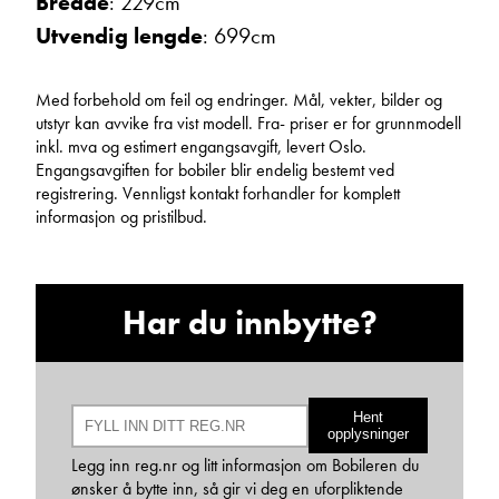
Bredde
: 229cm
Utvendig lengde
: 699cm
Med forbehold om feil og endringer. Mål, vekter, bilder og
utstyr kan avvike fra vist modell. Fra- priser er for grunnmodell
inkl. mva og estimert engangsavgift, levert Oslo.
Engangsavgiften for bobiler blir endelig bestemt ved
registrering. Vennligst kontakt forhandler for komplett
Bjarne Eide
informasjon og pristilbud.
Kundemottak Verksted / Deler
Vis telefon
Vis epost
Har du innbytte?
Hent
opplysninger
Legg inn reg.nr og litt informasjon om Bobileren du
ønsker å bytte inn, så gir vi deg en uforpliktende