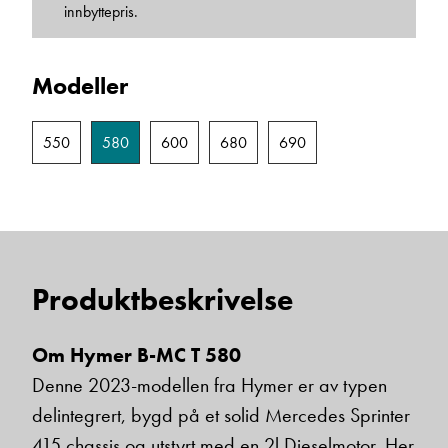
innbyttepris.
Einar Fylling
Modeller
Bilmekaniker
550
580
600
680
690
Produktbeskrivelse
Frode Hoff Lund
Om Hymer B-MC T 580
Daglig leder
Denne 2023-modellen fra Hymer er av typen
Vis telefon
delintegrert, bygd på et solid Mercedes Sprinter
Vis epost
415 chassis og utstyrt med en 2l Dieselmotor. Her