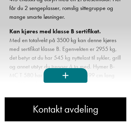
får du 2 sengeplasser, romslig sittegruppe og
mange smarte løsninger.
Ta kontakt
Kan kjøres med klasse B sertifikat.
Med en totalvekt på 3500 kg kan denne kjøres
med sertifikat klasse B. Egenvekten er 2955 kg,
Lurer du på noe? Spør!
det betyr at du har 545 kg nyttelast til sykler, grill
og annet utstyr du trenger å ta med. Hymer B-
Sted
MC T 580 har forhjulsdrift, og er 699 cm lang
og 229 cm bred.
Hva gjelder det?
Kontakt avdeling
Om Hymer
E-post
Hymer er Norges mest solgte bobilmerke
gjennom mange år, og er Norgesfavoritten