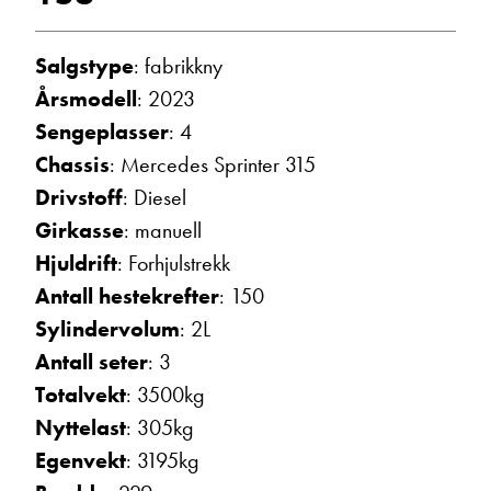
Vis telefon
Vis epost
Salgstype
: fabrikkny
Årsmodell
: 2023
Sengeplasser
: 4
Chassis
: Mercedes Sprinter 315
Drivstoff
: Diesel
Girkasse
: manuell
Hjuldrift
: Forhjulstrekk
Antall hestekrefter
: 150
Sylindervolum
: 2L
Trine Dahl
Kundemottak Verksted / Deler
Antall seter
: 3
Vis telefon
Totalvekt
: 3500kg
Vis epost
Nyttelast
: 305kg
Egenvekt
: 3195kg