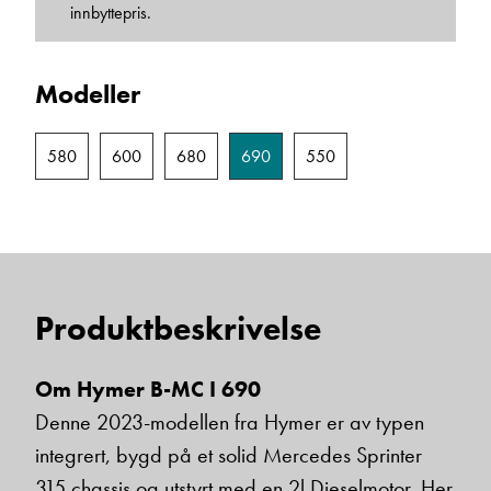
innbyttepris.
Einar Fylling
Modeller
Bilmekaniker
580
600
680
690
550
Produktbeskrivelse
Frode Hoff Lund
Om Hymer B-MC I 690
Daglig leder
Denne 2023-modellen fra Hymer er av typen
Vis telefon
integrert, bygd på et solid Mercedes Sprinter
Vis epost
315 chassis og utstyrt med en 2l Dieselmotor. Her