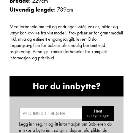
Bredde
: 229cm
Utvendig lengde
: 739cm
Med forbehold om feil og endringer. Mål, vekter, bilder og
utstyr kan avvike fra vist modell. Fra- priser er for grunnmodell
inkl. mva og estimert engangsavgift, levert Oslo.
Engangsavgiften for bobiler blir endelig bestemt ved
registrering. Vennligst kontakt forhandler for komplett
Bjarne Eide
informasjon og pristilbud.
Kundemottak Verksted / Deler
Vis telefon
Vis epost
Har du innbytte?
Hent
opplysninger
Legg inn reg.nr og litt informasjon om Bobileren du
ønsker å bytte inn, så gir vi deg en uforpliktende