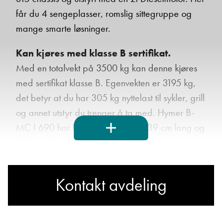
får du 4 sengeplasser, romslig sittegruppe og
mange smarte løsninger.
Ta kontakt
Kan kjøres med klasse B sertifikat.
Med en totalvekt på 3500 kg kan denne kjøres
med sertifikat klasse B. Egenvekten er 3195 kg,
Lurer du på noe? Spør!
det betyr at du har 305 kg nyttelast til sykler, grill
og annet utstyr du trenger å ta med. Hymer B-
Sted
MC I 690 har forhjulsdrift, og er 739 cm lang og
229 cm bred.
Hva gjelder det?
Kontakt avdeling
Om Hymer
E-post
Hymer er Norges mest solgte bobilmerke
gjennom mange år, og er Norgesfavoritten