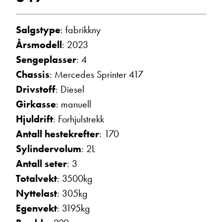
Vis telefon
Vis epost
Salgstype
: fabrikkny
Årsmodell
: 2023
Sengeplasser
: 4
Chassis
: Mercedes Sprinter 417
Drivstoff
: Diesel
Girkasse
: manuell
Hjuldrift
: Forhjulstrekk
Antall hestekrefter
: 170
Sylindervolum
: 2L
Trine Dahl
Kundemottak Verksted / Deler
Antall seter
: 3
Vis telefon
Totalvekt
: 3500kg
Vis epost
Nyttelast
: 305kg
Egenvekt
: 3195kg