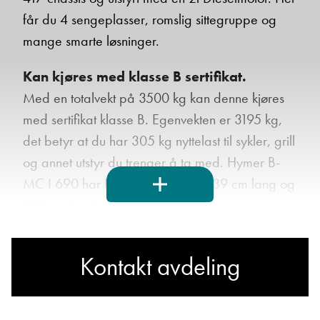
får du 4 sengeplasser, romslig sittegruppe og
mange smarte løsninger.
Ta kontakt
Kan kjøres med klasse B sertifikat.
Med en totalvekt på 3500 kg kan denne kjøres
med sertifikat klasse B. Egenvekten er 3195 kg,
Lurer du på noe? Spør!
det betyr at du har 305 kg nyttelast til sykler, grill
og annet utstyr du trenger å ta med. Hymer B-
Sted
MC I 690 har forhjulsdrift, og er 739 cm lang og
229 cm bred.
Hva gjelder det?
Kontakt avdeling
Om Hymer
E-post
Hymer er Norges mest solgte bobilmerke
gjennom mange år, og er Norgesfavoritten