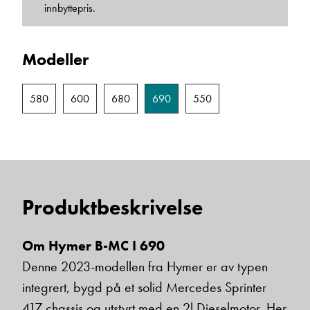
innbyttepris.
Einar Fylling
Modeller
Bilmekaniker
580
600
680
690
550
Produktbeskrivelse
Frode Hoff Lund
Om Hymer B-MC I 690
Daglig leder
Denne 2023-modellen fra Hymer er av typen
Vis telefon
integrert, bygd på et solid Mercedes Sprinter
Vis epost
417 chassis og utstyrt med en 2l Dieselmotor. Her