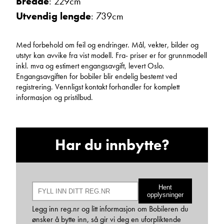
Bredde
: 229cm
Utvendig lengde
: 739cm
Med forbehold om feil og endringer. Mål, vekter, bilder og
utstyr kan avvike fra vist modell. Fra- priser er for grunnmodell
inkl. mva og estimert engangsavgift, levert Oslo.
Engangsavgiften for bobiler blir endelig bestemt ved
registrering. Vennligst kontakt forhandler for komplett
Bjarne Eide
informasjon og pristilbud.
Kundemottak Verksted / Deler
Vis telefon
Vis epost
Har du innbytte?
Hent
opplysninger
Legg inn reg.nr og litt informasjon om Bobileren du
ønsker å bytte inn, så gir vi deg en uforpliktende